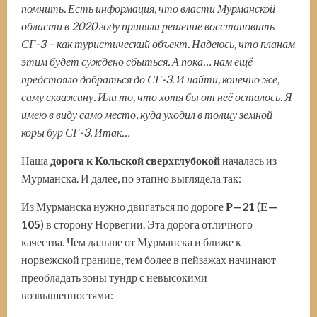
помнить. Есть информация, что власти Мурманской
области в 2020 году приняли решение восстановить
СГ-3
–
как туристический объект. Надеюсь, что планам
этим будет суждено сбыться. А пока…
нам ещё
предстояло добраться до СГ-3. И найти, конечно же,
саму скважину. Или то, что хотя бы от неё осталось. Я
имею в
виду само место, куда уходил в толщу земной
коры бур СГ-3. Итак…
Наша
дорога к Кольской сверхглубокой
началась из
Мурманска. И далее, по этапно выглядела так:
Из Мурманска нужно двигаться по дороге
Р
—
21
(
Е
—
105
) в сторону Норвегии. Эта дорога отличного
качества. Чем дальше от Мурманска и ближе к
норвежской границе, тем более в пейзажах начинают
преобладать зоны тундр с невысокими
возвышенностями: