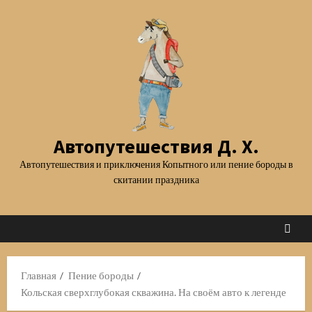
Перейти
к
содержимому
Автопутешествия Д. Х.
Автопутешествия и приключения Копытного или пение бороды в
скитании праздника
Главная
Пение бороды
Кольская сверхглубокая скважина. На своём авто к легенде