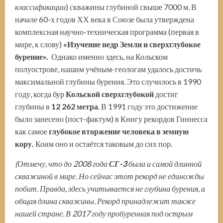
классификации
) скважины глубиной свыше 7000 м. В
начале 60-х годов ХХ века в Союзе была утверждена
комплексная научно-техническая программа (первая в
мире, к слову)
«Изучение недр Земли и сверхглубокое
бурение».
Однако именно здесь, на Кольском
полуострове, нашим учёным-геологам удалось достичь
максимальной глубины бурения. Это случилось в 1990
году, когда бур
Кольской сверхглубокой
достиг
глубины в
12 262 метра
. В 1991 году это достижение
было занесено (пост-фактум) в Книгу рекордов Гиннесса
как самое
глубокое
вторжение человека в земную
кору.
Коим оно и остаётся таковым до сих пор.
(Отмечу, что до 2008 года
СГ-3
была и самой длинной
скважиной в мире. Но сейчас этот рекорд не единожды
побит. Правда
,
здесь учитывается не глубина бурения, а
общая длина скважины. Рекорд принадлежит также
нашей стране. В 2017 году пробуренная под острым