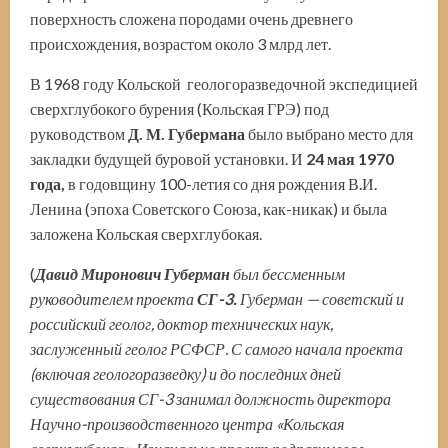
поверхность сложена породами очень древнего
происхождения, возрастом около 3 млрд лет.
В 1968 году Кольской геологоразведочной экспедицией
сверхглубокого бурения (Кольская ГРЭ) под
руководством
Д. М. Губермана
было выбрано место для
закладки будущей буровой установки. И
24 мая 1970
года,
в годовщину 100-летия со дня рождения В.И.
Ленина (эпоха Советского Союза, как-никак) и была
заложена Кольская сверхглубокая.
(
Давид Миронович Губерман
был бессменным
руководителем проекта
СГ-3.
Губерман — советский и
российский геолог, доктор технических наук,
заслуженный геолог РСФСР. С самого начала проекта
(включая геологоразведку) и до последних дней
существования СГ-3 занимал должность директора
Научно-производственного центра «Кольская