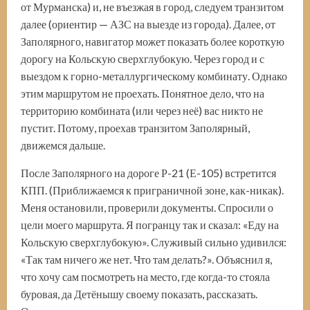
от Мурманска) и, не въезжая в город, следуем транзитом
далее (ориентир — АЗС на выезде из города). Далее, от
Заполярного, навигатор может показать более короткую
дорогу на Кольскую сверхглубокую. Через город и с
выездом к горно-металлургическому комбинату. Однако
этим маршрутом не проехать. Понятное дело, что на
территорию комбината (или через неё) вас никто не
пустит. Потому, проехав транзитом Заполярный,
движемся дальше.
После Заполярного на дороге Р-21 (Е-105) встретится
КПП. (Приближаемся к приграничной зоне, как-никак).
Меня остановили, проверили документы. Спросили о
цели моего маршрута. Я погранцу так и сказал: «Еду на
Кольскую сверхглубокую». Служивый сильно удивился:
«Так там ничего же нет. Что там делать?». Объяснил я,
что хочу сам посмотреть на место, где когда-то стояла
буровая, да Детёнышу своему показать, рассказать.