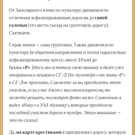
От Заполярного влево по пунктиру движемся по
отличным асфальтированным дорогам до
синей
галочки
(это место съезда на грунтовую дорогу).
Съезжаем;
Серая линия — сама грунтовка. Также движемся по
пунктиру (в обратном направлении и почти параллельно
асфальтированному шоссе, около 10 км) до
буквы
«Р»
(здесь мы оставили свою машину и далее уже
отправились пешком к СГ-3. На «пузотёре» от знака «Р»
к СГ-3 не проехать. Сможете ли вы преодолеть этот
участок, если у вас джип с высоким клиренсом, вы
м
ожете решить
,
посмотрев фото ниже. Самолично я
видел «Ниву» и УАЗ «буханку», которые преодолели
последний участок дороги в тундре. Этим машинам —
это по силам)
.
Да,
на карте крестиками
я заштриховал дорогу, которую