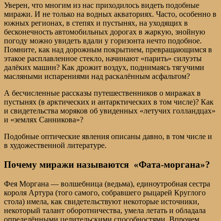
Уверен, что многим из нас приходилось видеть подобные
миражи. И не только на водных акваториях. Часто, особенно в
южных регионах, в степях и пустынях, на уходящих в
бесконечность автомобильных дорогах в жаркую, знойную
погоду можно увидеть вдали у горизонта нечто подобное.
Помните, как над дорожным покрытием, превращающимся в
этакое расплавленное стекло, начинают «парить» силуэты
далёких машин? Как дрожит воздух, поднимаясь тягучими
масляными испарениями над раскалённым асфальтом?
А бесчисленные рассказы путешественников о миражах в
пустынях (в арктических и антарктических в том числе)? Как
и свидетельства моряков об увиденных «летучих голландцах»
и «землях Санникова»?
Подобные оптические явления описаны давно, в том числе и
в художественной литературе.
Почему миражи называются «Фата-моргана»?
Фея Моргана — волшебница (ведьма), единоутробная сестра
короля Артура (того самого, собравшего рыцарей Круглого
стола) имела, как свидетельствуют некоторые источники,
некоторый талант оборотничества, умела летать и обладала
определёнными целительскими способностями. Впрочем,