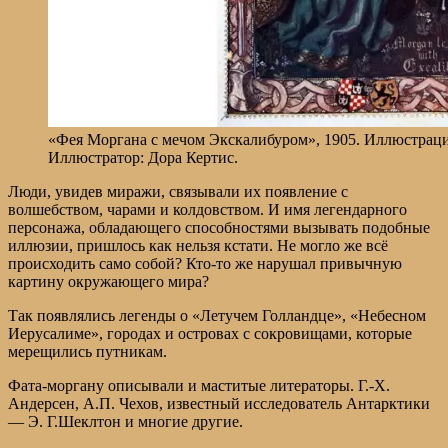
«Фея Моргана с мечом Экскалибуром», 1905. Иллюстрация
Иллюстратор: Дора Кертис.
Люди, увидев миражи, связывали их появление с
волшебством, чарами и колдовством. И имя легендарного
персонажа, обладающего способностями вызывать подобные
иллюзии, пришлось как нельзя кстати. Не могло же всё
происходить само собой? Кто-то же нарушал привычную
картину окружающего мира?
Так появлялись легенды о «Летучем Голландце», «Небесном
Иерусалиме», городах и островах с сокровищами, которые
мерещились путникам.
Фата-моргану описывали и маститые литераторы. Г.-Х.
Андерсен, А.П. Чехов, известный исследователь Антарктики
— Э. Г.Шеклтон и многие другие.