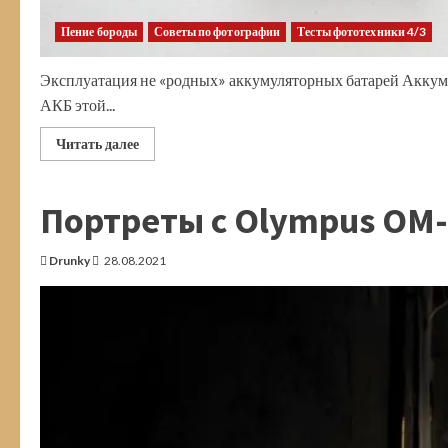
Пение бороды
Советы по фотографии
Тесты фототехники 4/3
Эксплуатация не «родных» аккумуляторных батарей Аккуму
АКБ этой...
Прочитать
Читать далее
больше
о
Аккумулятор
PITATEL.
Портреты с Olympus OM-D
О
сторонних
производителях
АКБ
Drunky
28.08.2021