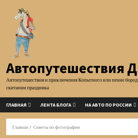
Перейти
к
содержимому
Автопутешествия Д.
Автопутешествия и приключения Копытного или пение бород
скитании праздника
ГЛАВНАЯ
ЛЕНТА БЛОГА
НА АВТО ПО РОССИИ
Главная
Советы по фотографии