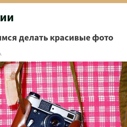
фии
имся делать красивые фото
.