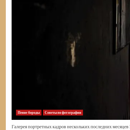
Пение бороды
Советы по фотографии
Галерея портретных кадров нескольких последних месяце