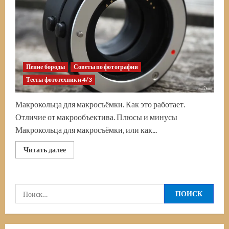
Пение бороды
Советы по фотографии
Тесты фототехники 4/3
Макрокольца для макросъёмки. Как это работает.
Отличие от макрообъектива. Плюсы и минусы
Макрокольца для макросъёмки, или как...
Прочитать
Читать далее
больше
о
Макрокольца
для
макросъёмки.
Найти:
Тест
с
камерой
OLYMPUS
OM-
D