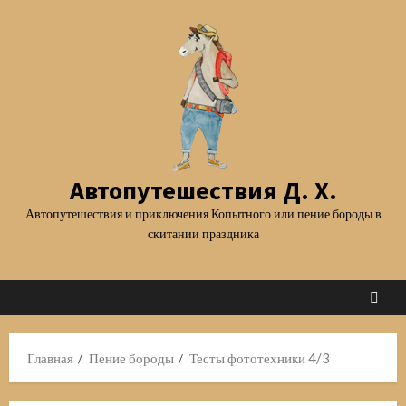
Перейти
к
содержимому
Автопутешествия Д. Х.
Автопутешествия и приключения Копытного или пение бороды в
скитании праздника
Главная
Пение бороды
Тесты фототехники 4/3