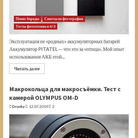
Пение бороды
Советы по фотографии
Тесты фототехники 4/3
Эксплуатация не «родных» аккумуляторных батарей
Аккумулятор PITATEL — что это за «птица». Мой опыт
использования АКБ этой...
Прочитать
Читать далее
больше
о
Аккумулятор
PITATEL.
Макрокольца для макросъёмки. Тест с
О
сторонних
камерой OLYMPUS OM-D
производителях
АКБ
Drunky
12.07.2019
2