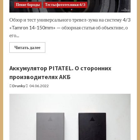
Пение бороды
Тесты фототехники 4/3
Обзор и тест универсального тревел-зума на систему 4/3
«Tamron 14-150mm» — обзорная статья об объективе, о
его...
Прочитать
Читать далее
больше
о
Tamron
14-
Аккумулятор PITATEL. О сторонних
150mm
производителях АКБ
Drunky
04.06.2022