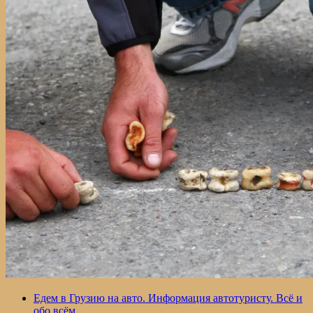
своём
авто.
Личные
впечатления
Едем в Грузию на авто. Информация автотуристу. Всё и
обо всём