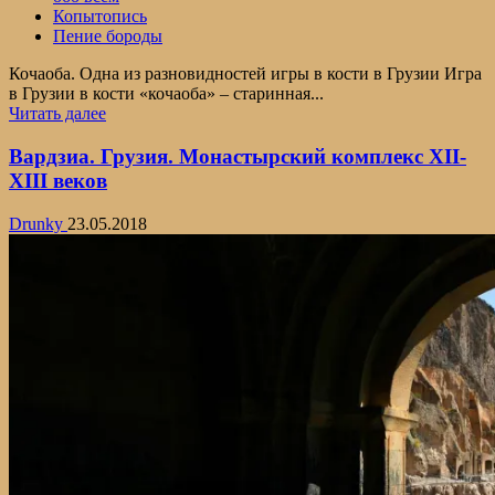
Копытопись
Пение бороды
Кочаоба. Одна из разновидностей игры в кости в Грузии Игра
в Грузии в кости «кочаоба» – старинная...
Прочитать
Читать далее
больше
о
Вардзиа. Грузия. Монастырский комплекс ХII-
Национальная
ХIII веков
игра
в
Drunky
23.05.2018
Грузии
в
кости
«кочаоба»