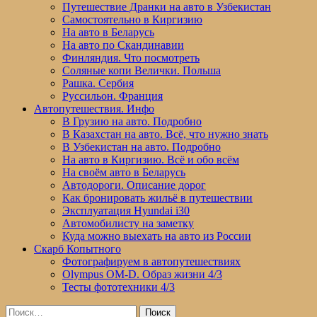
Путешествие Дранки на авто в Узбекистан
Самостоятельно в Киргизию
На авто в Беларусь
На авто по Скандинавии
Финляндия. Что посмотреть
Соляные копи Велички. Польша
Рашка. Сербия
Руссильон. Франция
Автопутешествия. Инфо
В Грузию на авто. Подробно
В Казахстан на авто. Всё, что нужно знать
В Узбекистан на авто. Подробно
На авто в Киргизию. Всё и обо всём
На своём авто в Беларусь
Автодороги. Описание дорог
Как бронировать жильё в путешествии
Эксплуатация Hyundai i30
Автомобилисту на заметку
Куда можно выехать на авто из России
Скарб Копытного
Фотографируем в автопутешествиях
Olympus OM-D. Образ жизни 4/3
Тесты фототехники 4/3
Найти: