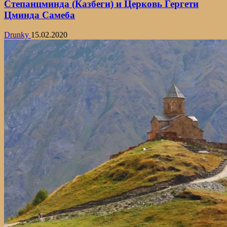
Степанцминда (Казбеги) и Церковь Гергети
Цминда Самеба
Drunky
15.02.2020