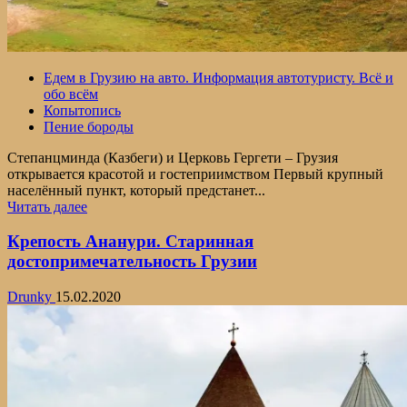
Едем в Грузию на авто. Информация автотуристу. Всё и
обо всём
Копытопись
Пение бороды
Степанцминда (Казбеги) и Церковь Гергети – Грузия
открывается красотой и гостеприимством Первый крупный
населённый пункт, который предстанет...
Прочитать
Читать далее
больше
о
Крепость Ананури. Старинная
Степанцминда
достопримечательность Грузии
(Казбеги)
и
Drunky
15.02.2020
Церковь
Гергети
Цминда
Самеба