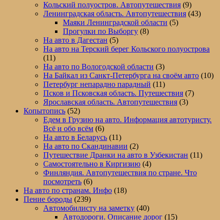
Кольский полуостров. Автопутешествия
(9)
нужно
Ленинградская область. Автопутешествия
(43)
знать
Маяки Ленинградской области
(5)
автопутешественнику
Прогулки по Выборгу
(8)
На авто в Дагестан
(5)
На авто на Терский берег Кольского полуострова
(11)
На авто по Вологодской области
(3)
На Байкал из Санкт-Петербурга на своём авто
(10)
Петербург непарадно парадный
(11)
Псков и Псковская область. Путешествия
(7)
Ярославская область. Автопутешествия
(3)
Копытопись
(52)
Едем в Грузию на авто. Информация автотуристу.
Всё и обо всём
(6)
На авто в Беларусь
(11)
На авто по Скандинавии
(2)
Путешествие Дранки на авто в Узбекистан
(11)
Самостоятельно в Киргизию
(4)
Финляндия. Автопутешествия по стране. Что
посмотреть
(6)
На авто по странам. Инфо
(18)
Пение бороды
(239)
Автомобилисту на заметку
(40)
Автодороги. Описание дорог
(15)