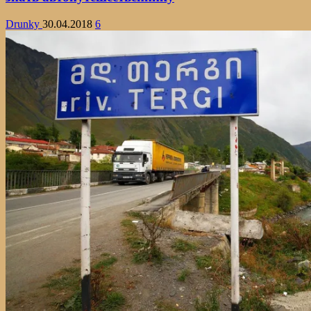
Монастырский
комплекс
Drunky
30.04.2018
6
ХII-
ХIII
веков