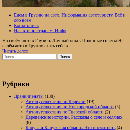
Едем в Грузию на авто. Информация автотуристу. Всё и
обо всём
Копытопись
На авто по странам. Инфо
На своём авто в Грузию. Личный опыт. Полезные советы На
своём авто в Грузию ехать себе в...
Прочитать
Читать далее
Найти:
больше
о
В
Грузию
на
своём
Рубрики
автомобиле.
Дороги,
Дранкипенаты
(138)
бензин,
Автопутешествия по Карелии
(19)
КПП,
Автопутешествия по Новгородской области
(5)
особенности
Автопутешествия по Тверской области
(2)
местных
Деревенские истории. Рассказы о селе и селянах
ПДД.
(8)
Всё,
Калуга и Калужская область. Что посмотреть
(4)
что