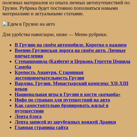
полезных материалов из опыта личных автопутешествий по
Грузии. Рубрика будет постоянно пополняться новыми
материалами и актуальными статьями.
Для удобства навигации, ниже — Меню рубрики.
В Грузию на своём автомобиле. Коротко о важном
Военно-Грузинская дорога на своём авто. Личные
впечатления
Степанцминда (Казбеги) и Церковь Гергети Цминда
Самеба
Крепость Ананури. Старинная
достопримечательность Грузии
Вардзиа. Грузия. Монастырский комплекс ХII-ХIII
веков
Национальная игра в Грузии в кости «кочаоба»
Инфо по странам для путешествий на авто
Как самостоятельно бронировать жильё в
путешествии
Лента блога
Лента записей из зарубежных вояжей Дранки
Главная страница сайта