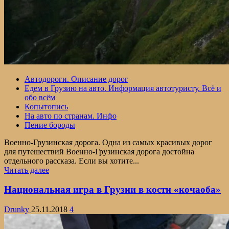
Автодороги. Описание дорог
Едем в Грузию на авто. Информация автотуристу. Всё и
обо всём
Копытопись
На авто по странам. Инфо
Пение бороды
Военно-Грузинская дорога. Одна из самых красивых дорог
для путешествий Военно-Грузинская дорога достойна
отдельного рассказа. Если вы хотите...
Прочитать
Читать далее
больше
о
Национальная игра в Грузии в кости «кочаоба»
Военно-
Грузинская
Drunky
25.11.2018
4
дорога
на