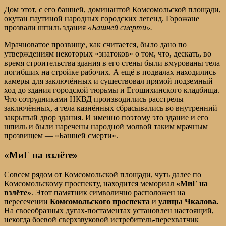
Дом этот, с его башней, доминантой Комсомольской площади,
окутан паутиной народных городских легенд. Горожане
прозвали шпиль здания
«Башней смерти».
Мрачноватое прозвище, как считается, было дано по
утверждениям некоторых «знатоков» о том, что, дескать, во
время строительства здания в его стены были вмурованы тела
погибших на стройке рабочих. А ещё в подвалах находились
камеры для заключённых и существовал прямой подземный
ход до здания городской тюрьмы и Егошихинского кладбища.
Что сотрудниками НКВД производились расстрелы
заключённых, а тела казнённых сбрасывались во внутренний
закрытый двор здания. И именно поэтому это здание и его
шпиль и были наречены народной молвой таким мрачным
прозвищем — «Башней смерти».
«МиГ на взлёте»
Совсем рядом от Комсомольской площади, чуть далее по
Комсомольскому проспекту, находится мемориал
«МиГ на
взлёте»
. Этот памятник символично расположен на
пересечении
Комсомольского проспекта
и
улицы Чкалова.
На своеобразных дугах-постаментах установлен настоящий,
некогда боевой сверхзвуковой истребитель-перехватчик