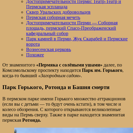
Достопримечательности Перми: Театр-Театр и
Пермская эспланада
Сквер Уральских добровольцев
Пермская соборная мечеть
Достопримечательности Перми — Соборная
площадь, пермский Спасо-Преображенский
кафедральный собор
Парк камней в Перми, Жук Скарабей и Пермские
ворота
Вознесенская церковь
Похожее
От знаменитого
«Пермяка с солёными ушами»
далее, по
Комсомольскому проспекту находится
Парк им. Горького
,
когда-то бывший
«Загородным садом»
.
Парк Горького, Ротонда и Башня смерти
В пермском парке имени Горького множество аттракционов
(если вы с детьми — то будут очень кстати), в том числе и
колесо обозрения. С которого открываются великолепные
виды на Пермь сверху. Также в парке находится знаменитая
пермская
Ротонда.