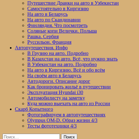
Путешествие Дранки на авто в Узбекистан
Самостоятельно в Киргизию
На авто в Беларусь
На авто по Скандинавии
Финляндия. Что посмотреть
Соляные копи Велички. Польша
Рашка. Сербия
Руссильон. Франция
Автопутешествия. Инфо
В Грузию на авто. Подробно
В Казахстан на авто. Всё, что нужно знать
В Узбекистан на авто. Подробно
На авто в Киргизию. Всё и обо всём
На своём авто в Беларусь
Автодороги. Описание дорог
Как бронировать жильё в путешествии
Эксплуатация Hyundai i30
Автомобилисту на заметку
Куда можно выехать на авто из России
Скарб Копытного
Фотографируем в автопутешествиях
Olympus OM-D. Образ жизни 4/3
Тесты фототехники 4/3
Найти: