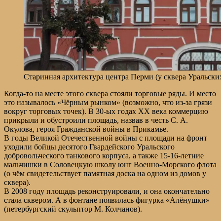
Старинная архитектура центра Перми (у сквера Уральски
Когда-то на месте этого сквера стояли торговые ряды. И место
это называлось «Чёрным рынком» (возможно, что из-за грязи
вокруг торговых точек). В 30-ых годах ХХ века коммерцию
прикрыли и обустроили площадь, назвав в честь С. А.
Окулова, героя Гражданской войны в Прикамье.
В годы Великой Отечественной войны с площади на фронт
уходили бойцы десятого Гвардейского Уральского
добровольческого танкового корпуса, а также 15-16-летние
мальчишки в Соловецкую школу юнг Военно-Морского флота
(о чём свидетельствует памятная доска на одном из домов у
сквера).
В 2008 году площадь реконструировали, и она окончательно
стала сквером. А в фонтане появилась фигурка «Алёнушки»
(петербургский скульптор М. Колчанов).