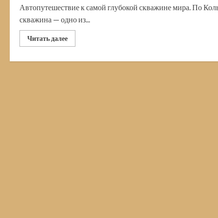
Автопутешествие к самой глубокой скважине мира. По Коль
скважина — одно из...
Прочитать
Читать далее
больше
о
Кольская
сверхглубокая
скважина.
На
своём
авто
к
легенде