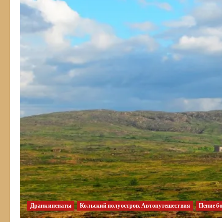
Дранкипенаты
Кольский полуостров. Автопутешествия
Пение б