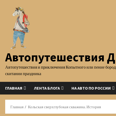
Перейти
к
содержимому
Автопутешествия Д.
Автопутешествия и приключения Копытного или пение бород
скитании праздника
ГЛАВНАЯ
ЛЕНТА БЛОГА
НА АВТО ПО РОССИИ
Главная
Кольская сверхглубокая скважина. История