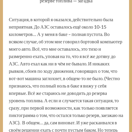
резерве топлива — загадка
Ситуация, в которой я оказался, действительно была
неприятная. До АЗС оставалось ещё около 10-15
километров… А у меня в баке – полная пустота. Во
всяком случае, об этом мне говорил бортовой компьютер
моего авто. Всё, что мне оставалось, это тихо и
размеренно ехать, уповая на то, что я всё же дотяну до
АЗС. Авто ехал как ни в чём не бывало. И никаких
рывков, сбоев по ходу движения, говорящих о том, что
вот-вот машина заглохнет, в общем-то не было. (Честно
признаюсь, что полный ноль в баке я вижу у себя
впервые. Всё же стараюсь не доводить до резерва
уровень топлива. А если и случается такая ситуация, то
сразу, при первой возможности, как только появляется
пиктограмма о том, что остался только резерв, заезжаю на
АЗС). В общем… да, сам виноват. И уже раскаивался в
своём решении ехать с почти пустым баком. Но теперь