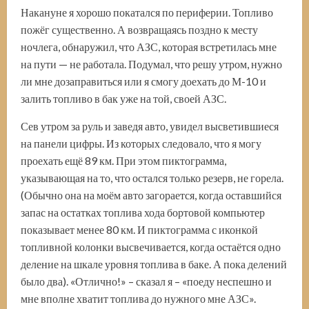
Накануне я хорошо покатался по периферии. Топливо
пожёг существенно. А возвращаясь поздно к месту
ночлега, обнаружил, что АЗС, которая встретилась мне
на пути — не работала. Подумал, что решу утром, нужно
ли мне дозаправиться или я смогу доехать до М-10 и
залить топливо в бак уже на той, своей АЗС.
Сев утром за руль и заведя авто, увидел высветившиеся
на панели цифры. Из которых следовало, что я могу
проехать ещё 89 км. При этом пиктограмма,
указывающая на то, что остался только резерв, не горела.
(Обычно она на моём авто загорается, когда оставшийся
запас на остатках топлива хода бортовой компьютер
показывает менее 80 км. И пиктограмма с иконкой
топливной колонки высвечивается, когда остаётся одно
деление на шкале уровня топлива в баке. А пока делений
было два). «Отлично!» – сказал я – «поеду неспешно и
мне вполне хватит топлива до нужного мне АЗС».