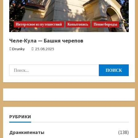
Интересное из путешествий
Копытопись
Пение бороды
Челе-Кула — Башня черепов
Drunky
25.08.2025
Найти:
РУБРИКИ
Дранкипенаты
(138)