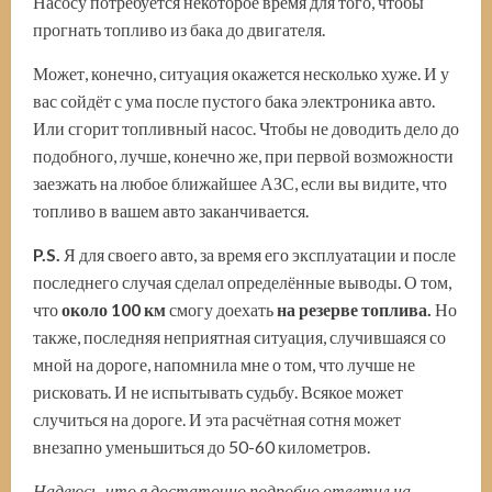
Насосу потребуется некоторое время для того, чтобы
прогнать топливо из бака до двигателя.
Может, конечно, ситуация окажется несколько хуже. И у
вас сойдёт с ума после пустого бака электроника авто.
Или сгорит топливный насос. Чтобы не доводить дело до
подобного, лучше, конечно же, при первой возможности
заезжать на любое ближайшее АЗС, если вы видите, что
топливо в вашем авто заканчивается.
P.S.
Я для своего авто, за время его эксплуатации и после
последнего случая сделал определённые выводы. О том,
что
около 100 км
смогу доехать
на резерве топлива.
Но
также, последняя неприятная ситуация, случившаяся со
мной на дороге, напомнила мне о том, что лучше не
рисковать. И не испытывать судьбу. Всякое может
случиться на дороге. И эта расчётная сотня может
внезапно уменьшиться до 50-60 километров.
Надеюсь, что я достаточно подробно ответил на