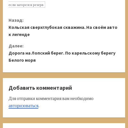
если загорелся резерв
П
Назад:
Кольская сверхглубокая скважина. На своём авто
р
к легенде
о
Далее:
д
Дорога на Лопский берег. По карельскому берегу
Белого моря
о
л
Добавить комментарий
ж
Для отправки комментария вам необходимо
и
авторизоваться
.
т
ь