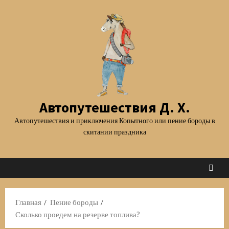
Перейти
к
содержимому
Автопутешествия Д. Х.
Автопутешествия и приключения Копытного или пение бороды в
скитании праздника
Главная
Пение бороды
Сколько проедем на резерве топлива?