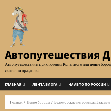
Перейти
к
содержимому
Автопутешествия Д.
Автопутешествия и приключения Копытного или пение бород
скитании праздника
ГЛАВНАЯ
ЛЕНТА БЛОГА
НА АВТО ПО РОССИИ
Главная
Пение бороды
Беломорские петроглифы Залавруги