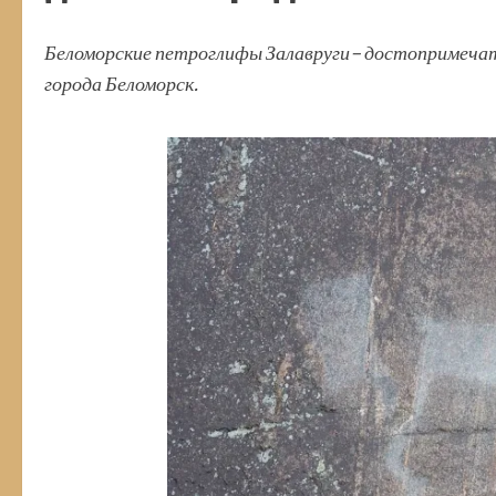
Беломорские петроглифы Залавруги– достопримечате
города Беломорск.