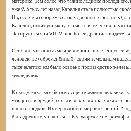
материка. Тем более, что таяние ледника последнего,
уже 9, 5 тыс. лет назад Карелия стала полностью свобо
Но, если мы говорим о самых древних известных (на 
Карелии, стоит упомянуть о мезолитических памятн
Датируются они VII- VI в.в. Более древние свидетел
Основными занятиями древнейших поселенцев севера 
человек, не «обременённый» своим земельным наделом,
тысячелетию им было освоено производство железа. 
земледелия.
К свидетельствам быта и существования человека, в
утвари или орудий охоты и рыболовства, можно отне
наших предков. Их верований и мировоззрений. А о
быта древних, являются — Беломорские петроглифы.