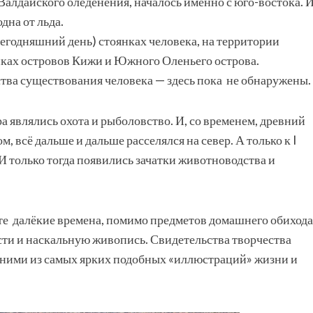
 Валдайского оледенения, началось именно с юго-востока. 
дна от льда.
сегодняшний день) стоянках человека, на территории
иках островов Кижи и Южного Оленьего острова.
ьства существования человека — здесь пока не обнаружены.
являлись охота и рыболовство. И, со временем, древний
 всё дальше и дальше расселялся на север. А только к I
И только тогда появились зачатки животноводства и
 те далёкие времена, помимо предметов домашнего обихода
сти и наскальную живопись. Свидетельства творчества
дними из самых ярких подобных «иллюстраций» жизни и