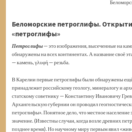
Беломорс
Беломорские петроглифы. Открытие
«петроглифы»
Петроглифы
— это изображения, высеченные на кам
обнаружены на всех континентах. А название своё эт
— камень, γλυφή — резьба.
В Карелии первые петроглифы были обнаружены ещё 
принадлежит российскому геологу, минералогу и арх
статскому советнику — Константину Ивановичу Грев
Архангельскую губернии он проводил геогностически
петроглифы». Понятное дело, что местное население 
значение. (Известны случаи, когда возле древних пе
позднее время). Но научному миру первым явил «жив