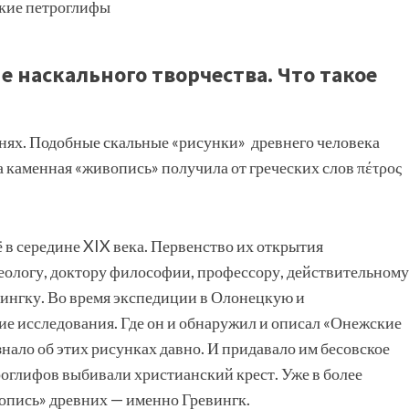
кие петроглифы
 наскального творчества. Что такое
нях. Подобные скальные «рисунки» древнего человека
а каменная «живопись» получила от греческих слов πέτρος
в середине XIX века. Первенство их открытия
еологу, доктору философии, профессору, действительному
ингку. Во время экспедиции в Олонецкую и
е исследования. Где он и обнаружил и описал «Онежские
знало об этих рисунках давно. И придавало им бесовское
троглифов выбивали христианский крест. Уже в более
опись» древних — именно Гревингк.