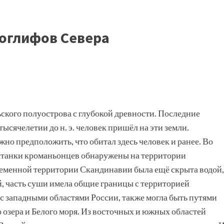
оглифов Севера
ского полуострова с глубокой древности. Последние
 тысячелетии до н. э. человек пришёл на эти земли.
жно предположить, что обитал здесь человек и ранее. Во
 Останки кроманьонцев обнаружены на территории
ременной территории Скандинавии была ещё скрыта водой,
й, часть суши имела общие границы с территорией
с западными областями России, также могла быть путями
 озера и Белого моря. Из восточных и южных областей