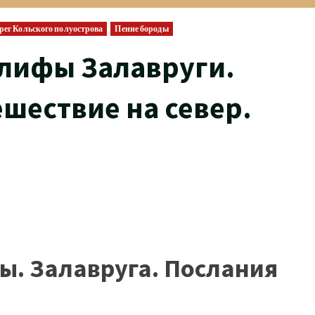
ерег Кольского полуострова
Пение бороды
лифы Залавруги.
шествие на север.
ы. Залавруга. Послания