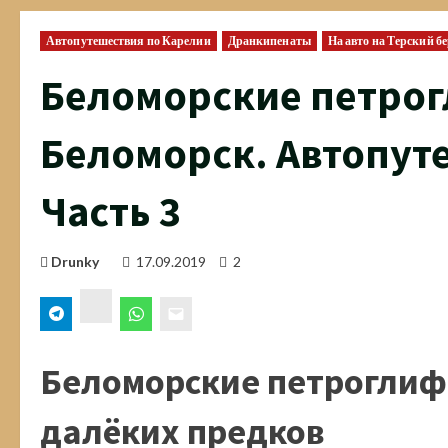
Автопутешествия по Карелии
Дранкипенаты
На авто на Терский б
Беломорские петрог
Беломорск. Автопуте
Часть 3
Drunky
17.09.2019
2
ВК
Беломорские петроглиф
далёких предков