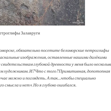
етроглифы Залавруги
ломорске, обязательно посетите беломорские петроглифы
 наскальные изображения, оставленные нашими далёкими
свидетельствам глубокой древности у меня было нескольк
ним художником. И? Что с того? Примитивная, допотопная
лучае можно и поглядеть. А так…чтобы специально
о смысла и нет». Но я глубоко ошибался.