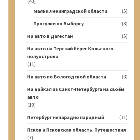
(43)
Маяки Ленинградской области
(5)
Прогулки по Выборгу
(8)
На авто в Дагестан
(5)
На авто на Терский берег Кольского
полуострова
(11)
На авто по Вологодской области
(3)
На Байкал из Санкт-Петербурга на своём
авто
(10)
Петербург непарадно парадный
(11)
Псков и Псковская область. Путешествия
(7)