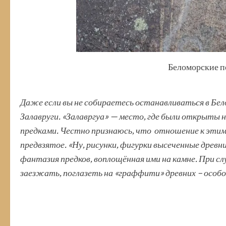
Беломорские п
Даже если вы не собираетесь останавливаться в Бе
Залавруги. «Залавргуа» — место, где были открыты
предками. Честно признаюсь, что отношение к этим 
предвзятое. «Ну, рисунки, фигурки высеченные древ
фантазия предков, воплощённая ими на камне. При с
заезжать, поглазеть на «граффити» древних – особог