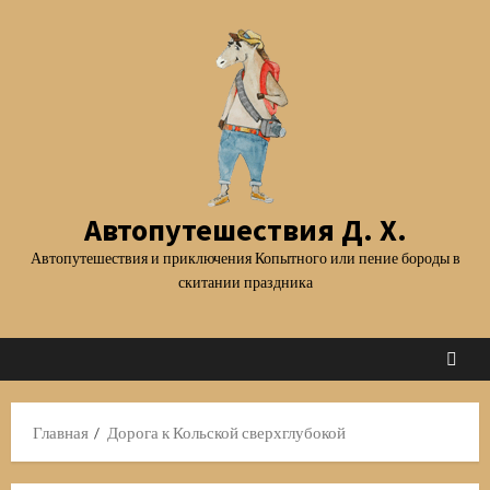
Перейти
к
содержимому
Автопутешествия Д. Х.
Автопутешествия и приключения Копытного или пение бороды в
скитании праздника
Главная
Дорога к Кольской сверхглубокой