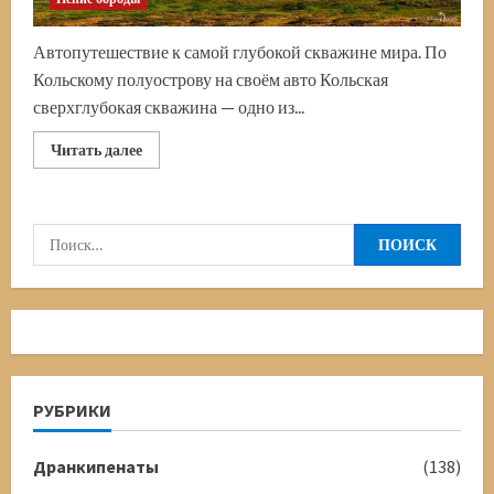
Автопутешествие к самой глубокой скважине мира. По
Кольскому полуострову на своём авто Кольская
сверхглубокая скважина — одно из...
Прочитать
Читать далее
больше
о
Кольская
сверхглубокая
скважина.
Найти:
На
своём
авто
к
легенде
РУБРИКИ
Дранкипенаты
(138)