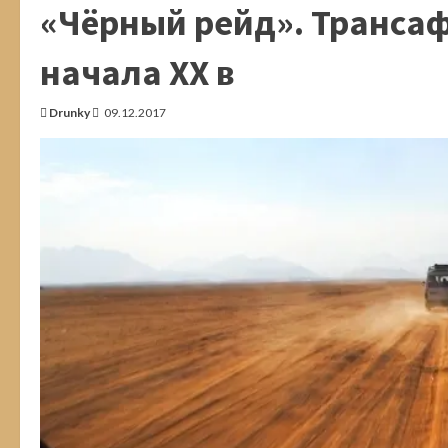
автостопер-
«Чёрный рейд». Транса
попутчик
и
Дранки
начала ХХ в
Drunky
09.12.2017