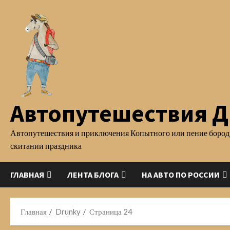
Перейти
к
содержимому
Автопутешествия Д.
Автопутешествия и приключения Копытного или пение бород
скитании праздника
ГЛАВНАЯ
ЛЕНТА БЛОГА
НА АВТО ПО РОССИИ
Главная
Drunky
Страница 24