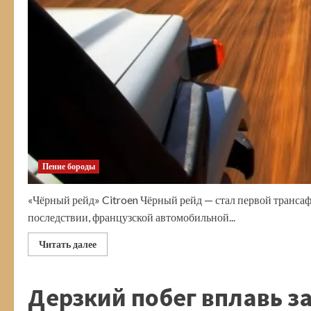
Пение бороды
«Чёрный рейд» Citroen Чёрный рейд — стал первой транса
последствии, французской автомобильной...
Прочитать
Читать далее
больше
о
«Чёрный
рейд».
Дерзкий побег вплавь з
Трансафриканский
автопробег