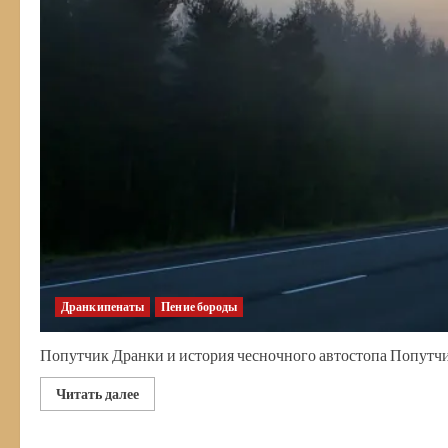
Дранкипенаты
Пение бороды
Попутчик Дранки и история чесночного автостопа Попутчик в
Прочитать
Читать далее
больше
о
Чесночный