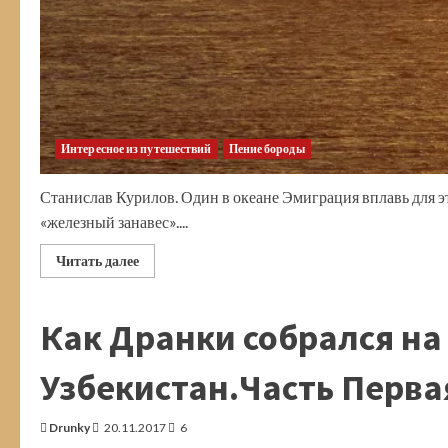
Интересное из путешествий
Пение бороды
Станислав Курилов. Один в океане Эмиграция вплавь для э
«железный занавес»....
Прочитать
Читать далее
больше
о
Дерзкий
побег
Как Дранки собрался на 
вплавь
за
«железный
занавес»
Узбекистан.Часть Перва
Drunky
20.11.2017
6