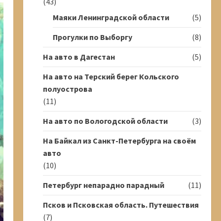
(43)
Маяки Ленинградской области
(5)
Прогулки по Выборгу
(8)
На авто в Дагестан
(5)
На авто на Терский берег Кольского
полуострова
(11)
На авто по Вологодской области
(3)
На Байкал из Санкт-Петербурга на своём
авто
(10)
Петербург непарадно парадный
(11)
Псков и Псковская область. Путешествия
(7)