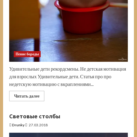
Пение бороды
Удивительные дети рекордсмены. Не детская мотивация
для взрослых Удивительные дети. Статья про про
недетскую мотивацию с вкраплениями...
Прочитать
Читать далее
больше
о
Удивительные
дети.
Световые столбы
Не
детская
Drunky
27.03.2018
мотивация
для
взрослых.