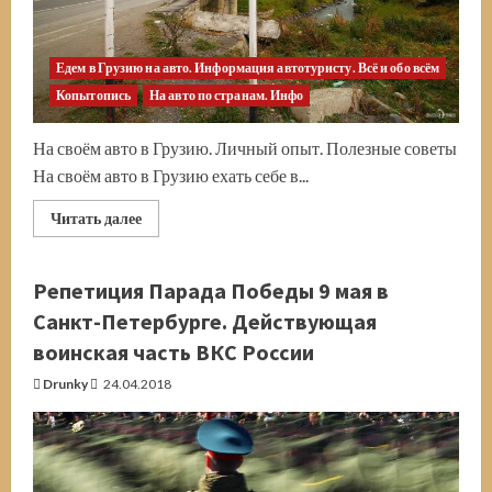
Едем в Грузию на авто. Информация автотуристу. Всё и обо всём
Копытопись
На авто по странам. Инфо
На своём авто в Грузию. Личный опыт. Полезные советы
На своём авто в Грузию ехать себе в...
Прочитать
Читать далее
больше
о
В
Грузию
Репетиция Парада Победы 9 мая в
на
своём
Санкт-Петербурге. Действующая
автомобиле.
Дороги,
воинская часть ВКС России
бензин,
КПП,
Drunky
24.04.2018
особенности
местных
ПДД.
Всё,
что
нужно
знать