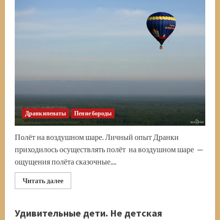
Действующая
воинская
часть
ВКС
России
Дранкипенаты
Пение бороды
Полёт на воздушном шаре. Личный опыт Дранки
приходилось осуществлять полёт на воздушном шаре —
ощущения полёта сказочные....
Прочитать
Читать далее
больше
о
Полёт
на
Удивительные дети. Не детская
воздушном