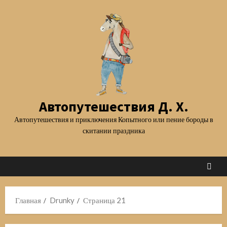
Перейти
к
содержимому
Автопутешествия Д. Х.
Автопутешествия и приключения Копытного или пение бороды в
скитании праздника
Главная
Drunky
Страница 21