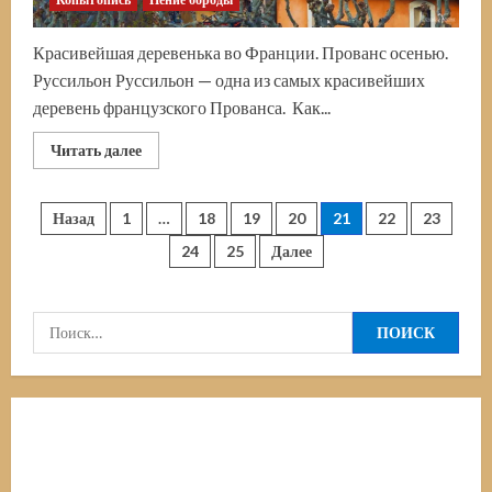
Красивейшая деревенька во Франции. Прованс осенью.
Руссильон Руссильон — одна из самых красивейших
деревень французского Прованса. Как...
Прочитать
Читать далее
больше
о
Руссильон.
Прованс.
Пагинация
Назад
1
…
18
19
20
21
22
23
Франция
24
25
Далее
записей
Найти: