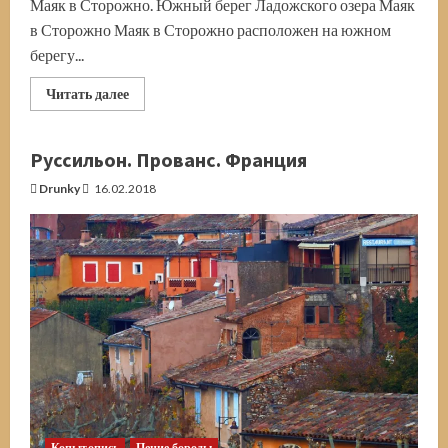
Маяк в Сторожно. Южный берег Ладожского озера Маяк
в Сторожно Маяк в Сторожно расположен на южном
берегу...
Прочитать
Читать далее
больше
о
Сторожно.
Второй
Руссильон. Прованс. Франция
«традиционный»
по
Drunky
16.02.2018
высоте
маяк
в
России
Копытопись
Пение бороды