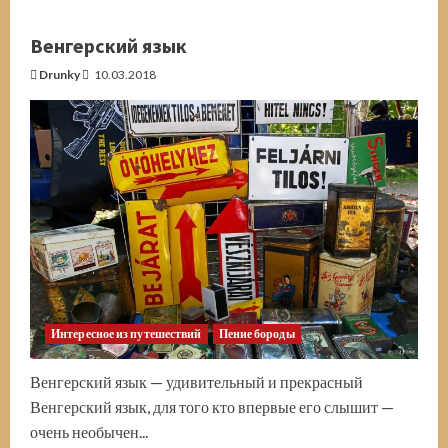
о
Памятник
Велимиру
Венгерский язык
Хлебникову.
Калмыкия
Drunky
10.03.2018
Интересное из путешествий
Пение бороды
Венгерский язык — удивительный и прекрасный
Венгерский язык, для того кто впервые его слышит —
очень необычен...