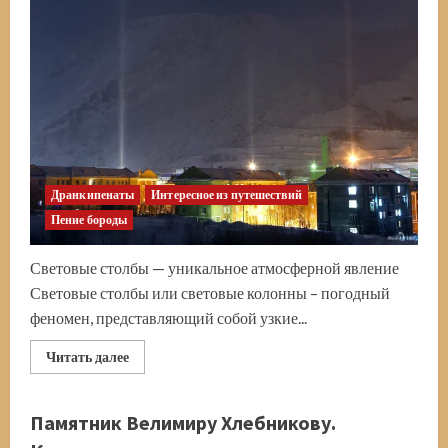
Дранкипенаты
Интересное из путешествий
Пение бороды
Световые столбы — уникальное атмосферной явление
Световые столбы или световые колонны – погодный
феномен, представляющий собой узкие...
Прочитать
Читать далее
больше
о
Световые
столбы
Памятник Велимиру Хлебникову.