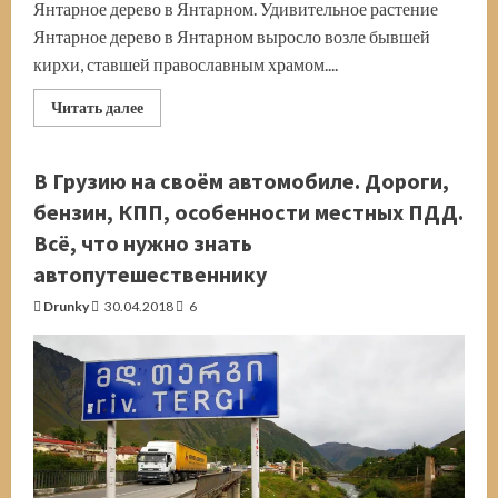
Янтарное дерево в Янтарном. Удивительное растение
Янтарное дерево в Янтарном выросло возле бывшей
кирхи, ставшей православным храмом....
Прочитать
Читать далее
больше
о
Янтарное
дерево
В Грузию на своём автомобиле. Дороги,
в
Янтарном.
бензин, КПП, особенности местных ПДД.
Калининградская
область
Всё, что нужно знать
автопутешественнику
Drunky
30.04.2018
6