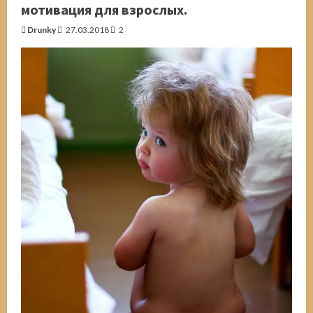
шаре.
мотивация для взрослых.
Опыт
воздухоплавания
Drunky
27.03.2018
2