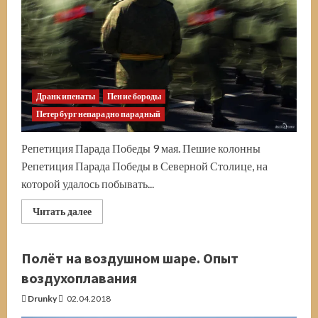
автопутешественнику
Дранкипенаты
Пение бороды
Петербург непарадно парадный
Репетиция Парада Победы 9 мая. Пешие колонны
Репетиция Парада Победы в Северной Столице, на
которой удалось побывать...
Прочитать
Читать далее
больше
о
Репетиция
Парада
Полёт на воздушном шаре. Опыт
Победы
9
воздухоплавания
мая
в
Drunky
02.04.2018
Санкт-
Петербурге.