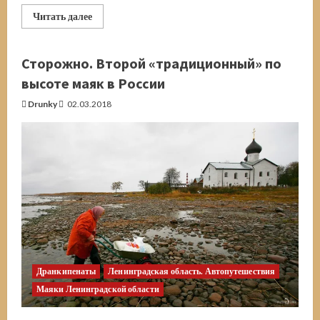
Прочитать
Читать далее
больше
о
Венгерский
язык
Сторожно. Второй «традиционный» по
высоте маяк в России
Drunky
02.03.2018
Дранкипенаты
Ленинградская область. Автопутешествия
Маяки Ленинградской области