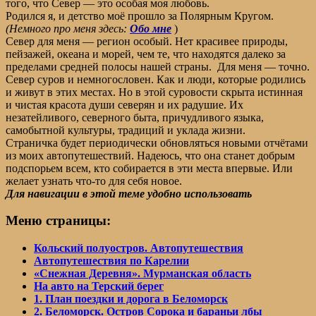
того, что Север — это особая моя любовь.
Родился я, и детство моё прошло за Полярным Кругом.
(Немного про меня здесь:
Обо мне
)
Север для меня — регион особый. Нет красивее природы,
пейзажей, океана и морей, чем те, что находятся далеко за
пределами средней полосы нашей страны. Для меня — точно.
Север суров и немногословен. Как и люди, которые родились
и живут в этих местах. Но в этой суровости скрыта истинная
и чистая красота души северян и их радушие. Их
незатейливого, северного быта, причудливого языка,
самобытной культуры, традиций и уклада жизни.
Страничка будет периодически обновляться новыми отчётами
из моих автопутешествий. Надеюсь, что она станет добрым
подспорьем всем, кто собирается в эти места впервые. Или
желает узнать что-то для себя новое.
Для навигации в этой теме удобно использовать
Меню страницы:
Кольский полуостров. Автопутешествия
Автопутешествия по Карелии
«Снежная Деревня». Мурманская область
На авто на Терский берег
1. План поездки и дорога в Беломорск
2. Беломорск. Остров Сорока и бараньи лбы