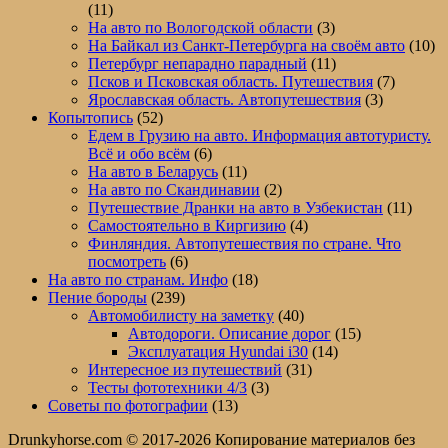
(11)
На авто по Вологодской области
(3)
На Байкал из Санкт-Петербурга на своём авто
(10)
Петербург непарадно парадный
(11)
Псков и Псковская область. Путешествия
(7)
Ярославская область. Автопутешествия
(3)
Копытопись
(52)
Едем в Грузию на авто. Информация автотуристу.
Всё и обо всём
(6)
На авто в Беларусь
(11)
На авто по Скандинавии
(2)
Путешествие Дранки на авто в Узбекистан
(11)
Самостоятельно в Киргизию
(4)
Финляндия. Автопутешествия по стране. Что
посмотреть
(6)
На авто по странам. Инфо
(18)
Пение бороды
(239)
Автомобилисту на заметку
(40)
Автодороги. Описание дорог
(15)
Эксплуатация Hyundai i30
(14)
Интересное из путешествий
(31)
Тесты фототехники 4/3
(3)
Советы по фотографии
(13)
Drunkyhorse.com © 2017-2026 Копирование материалов без