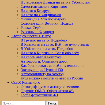
Путешествие Дранки на авто в Узбекистан
Самостоятельно в Киргизию
На авто в Беларусь
На авто по Скандинавии
Финляндия. Что посмотреть
Соляные копи Велички. Польша
Рашка. Сербия
Руссильон. Франция
Автопутешествия. Инфо
В Грузию на авто. Подробно
В Казахстан на авто. Всё, что нужно знать
В Узбекистан на авто. Подробно
На авто в Киргизию. Всё и обо всём
На своём авто в Беларусь
Автодороги. Описание дорог
Как бронировать жильё в путешествии
Эксплуатация Hyundai i30
Автомобилисту на заметку
Куда можно выехать на авто из России
Скарб Копытного
Фотографируем в автопутешествиях
Olympus OM-D. Образ жизни 4/3
Тесты фототехники 4/3
Найти: