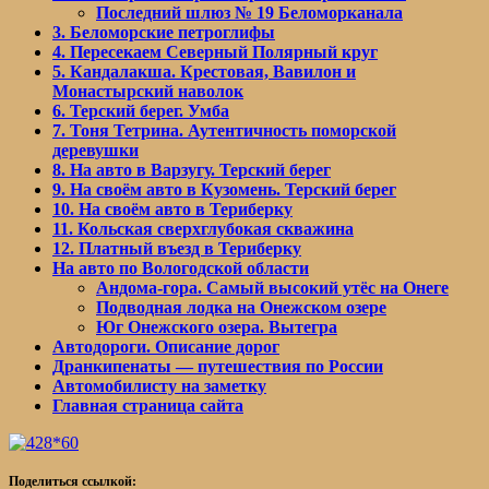
Последний шлюз № 19 Беломорканала
3. Беломорские петроглифы
4. Пересекаем Северный Полярный круг
5. Кандалакша. Крестовая, Вавилон и
Монастырский наволок
6. Терский берег. Умба
7. Тоня Тетрина. Аутентичность поморской
деревушки
8. На авто в Варзугу. Терский берег
9. На своём авто в Кузомень. Терский берег
10. На своём авто в Териберку
11. Кольская сверхглубокая скважина
12. Платный въезд в Териберку
На авто по Вологодской области
Андома-гора. Самый высокий утёс на Онеге
Подводная лодка на Онежском озере
Юг Онежского озера. Вытегра
Автодороги. Описание дорог
Дранкипенаты — путешествия по России
Автомобилисту на заметку
Главная страница сайта
Поделиться ссылкой: