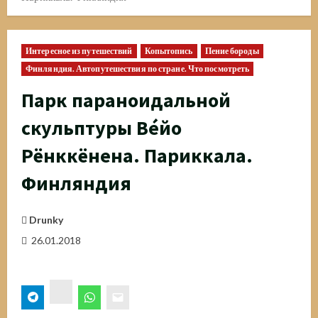
Интересное из путешествий
Копытопись
Пение бороды
Финляндия. Автопутешествия по стране. Что посмотреть
Парк параноидальной
скульптуры Ве́йо
Рёнккёнена. Париккала.
Финляндия
Drunky
26.01.2018
ВК