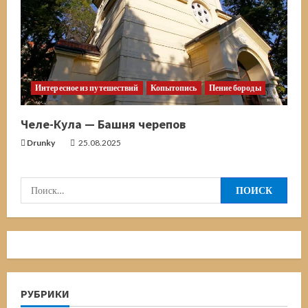
Интересное из путешествий
Копытопись
Пение бороды
Челе-Кула — Башня черепов
Drunky
25.08.2025
Найти:
РУБРИКИ