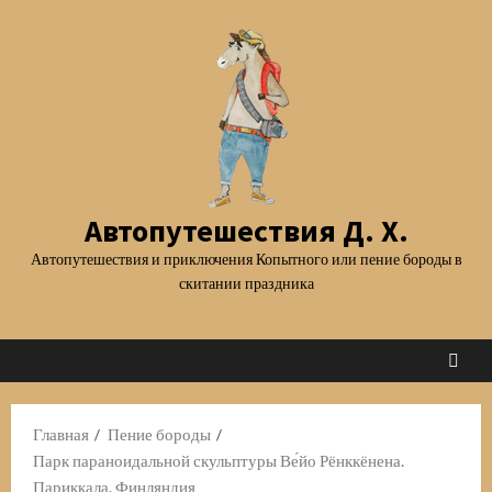
Перейти
к
содержимому
Автопутешествия Д. Х.
Автопутешествия и приключения Копытного или пение бороды в
скитании праздника
Главная
Пение бороды
Парк параноидальной скульптуры Ве́йо Рёнккёнена.
Париккала. Финляндия