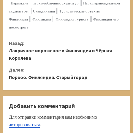
Париккала
парк необычных скульптур
Парк параноидальной
скульптуры
Скандинавия
Туристические объекты
Финляндии
Финляндия
Финляндия туристу
Финляндия что
посмотреть
П
Назад:
Лакричное мороженое в Финляндии и Чёрная
р
Королева
о
Далее:
д
Порвоо. Финляндия. Старый город
о
л
Добавить комментарий
ж
Для отправки комментария вам необходимо
авторизоваться
.
и