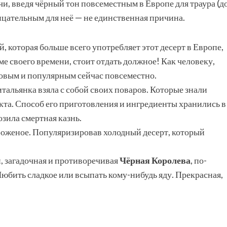
и, введя чёрный тон повсеместным в Европе для траура (д
ицательным для неё — не единственная причина.
, которая больше всего употребляет этот десерт в Европе,
 своего времени, стоит отдать должное! Как человеку,
совым и популярным сейчас повсеместно.
тальянка взяла с собой своих поваров. Которые знали
кта. Способ его приготовления и ингредиенты хранились в
озила смертная казнь.
ороженое. Популяризировав холодный десерт, который
, загадочная и противоречивая
Чёрная Королева
, по-
Любить сладкое или всыпать кому-нибудь яду. Прекрасная,