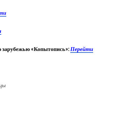
ти
и
о зарубежью «Копытопись»:
Перейти
ицы