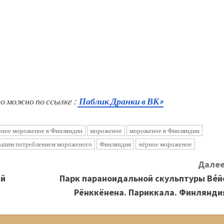
го можно по ссылке :
Паблик Дранки в ВК»
чное мороженое в Финляндии
мороженое
мороженое в Финляндии
льшим потреблением мороженого
Финляндия
чёрное мороженое
Далее
ий
Парк параноидальной скульптуры Ве́й
Рёнккёнена. Париккала. Финлянди