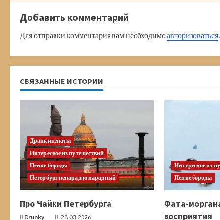
д
Добавить комментарий
о
Для отправки комментария вам необходимо
авторизоваться
.
л
ж
СВЯЗАННЫЕ ИСТОРИИ
и
т
ь
Дранкипенаты
ч
Интересное из путешествий
Пение бороды
Интересное из п
т
Петербург непарадно парадный
Пение бороды
е
Про Чайки Петербурга
Фата-морган
н
восприятия
Drunky
28.03.2026