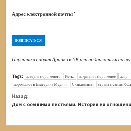
Адрес электронной почты
*
Перейти в паблик Дранки в ВК или подписаться на не
Tags:
история мороженого
Котка
лакричное мороженое
лакри
мороженое и Екатерина Медичи
Скандинавия
страна с самым бо
П
Назад:
Дом с осенними листьями. История их отношен
р
о