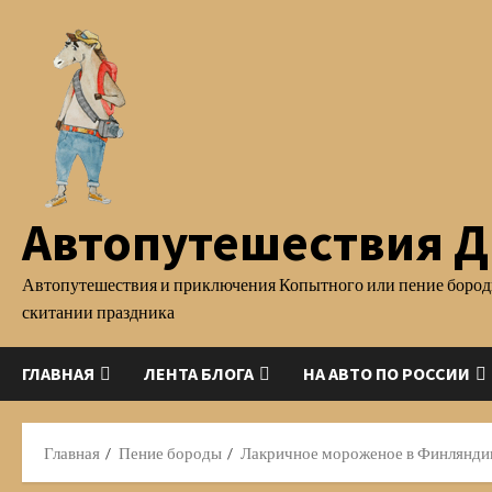
Перейти
к
содержимому
Автопутешествия Д.
Автопутешествия и приключения Копытного или пение бород
скитании праздника
ГЛАВНАЯ
ЛЕНТА БЛОГА
НА АВТО ПО РОССИИ
Главная
Пение бороды
Лакричное мороженое в Финляндии