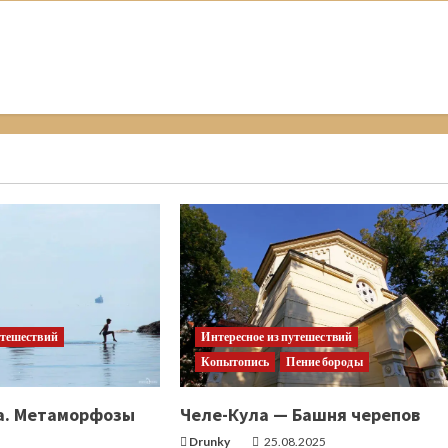
утешествий
Интересное из путешествий
Копытопись
Пение бороды
а. Метаморфозы
Челе-Кула — Башня черепов
Drunky
25.08.2025