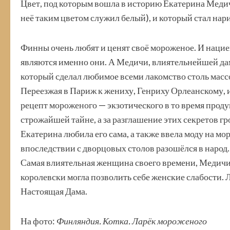
Цвет, под которым вошла в историю Екатерина Медич
неё таким цветом служил белый), и который стал нар
Финны очень любят и ценят своё мороженое. И нацией
являются именно они. А Медичи, влиятельнейшей даме
который сделал любимое всеми лакомство столь мас
Переезжая в Париж к жениху, Генриху Орлеанскому, и
рецепт мороженого — экзотического в то время проду
строжайшей тайне, а за разглашение этих секретов гр
Екатерина любила его сама, а также ввела моду на м
впоследствии с дворцовых столов разошёлся в народ.
Самая влиятельная женщина своего времени, Медичи
королевски могла позволить себе женские слабости. 
Настоящая Дама.
На фото:
Финляндия. Котка. Ларёк мороженого