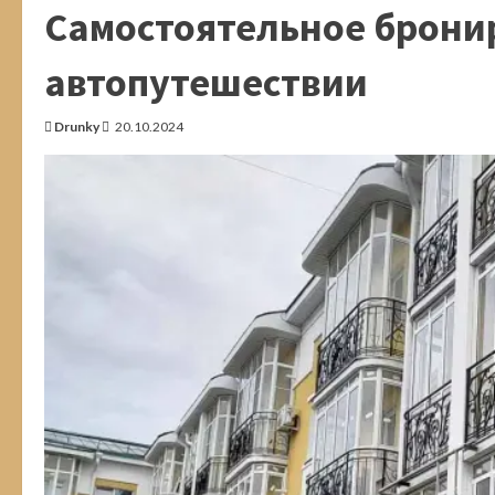
осень
Самостоятельное брони
в
Изборске
автопутешествии
Drunky
20.10.2024