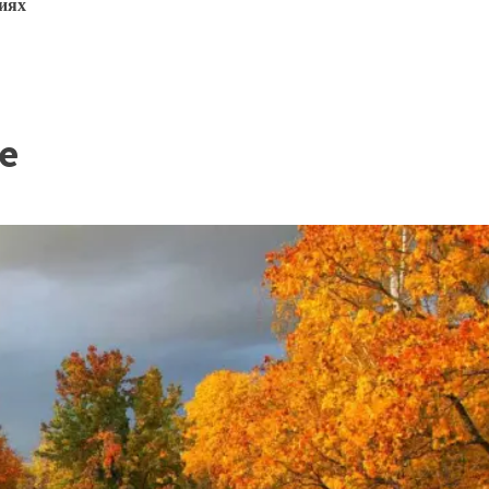
ниях
е