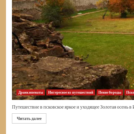
Дранкипенаты
Интересное из путешествий
Пение бороды
Пско
Путешествие в псковское яркое и уходящее Золотая осень в 
Прочитать
Читать далее
больше
о
Золотая