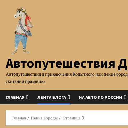
Перейти
к
содержимому
Автопутешествия Д.
Автопутешествия и приключения Копытного или пение бород
скитании праздника
ГЛАВНАЯ
ЛЕНТА БЛОГА
НА АВТО ПО РОССИИ
Главная
Пение бороды
Страница 3