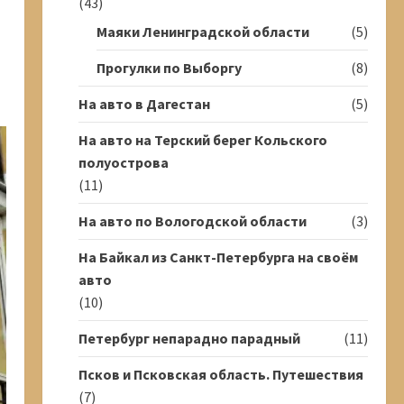
(43)
Маяки Ленинградской области
(5)
Прогулки по Выборгу
(8)
На авто в Дагестан
(5)
На авто на Терский берег Кольского
полуострова
(11)
На авто по Вологодской области
(3)
На Байкал из Санкт-Петербурга на своём
авто
(10)
Петербург непарадно парадный
(11)
Псков и Псковская область. Путешествия
(7)