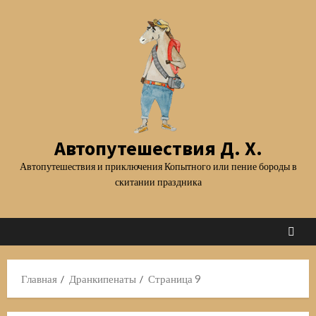
Перейти
к
содержимому
Автопутешествия Д. Х.
Автопутешествия и приключения Копытного или пение бороды в
скитании праздника
Главная
Дранкипенаты
Страница 9