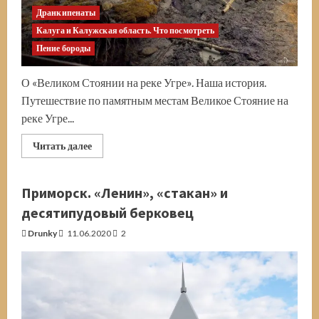
Дранкипенаты
Калуга и Калужская область. Что посмотреть
Пение бороды
О «Великом Стоянии на реке Угре». Наша история.
Путешествие по памятным местам Великое Стояние на
реке Угре...
Прочитать
Читать далее
больше
о
Великое
Стояние
Приморск. «Ленин», «стакан» и
на
реке
десятипудовый берковец
Угре.
Калужская
Drunky
11.06.2020
2
область.
Память
о
далёком
прошлом