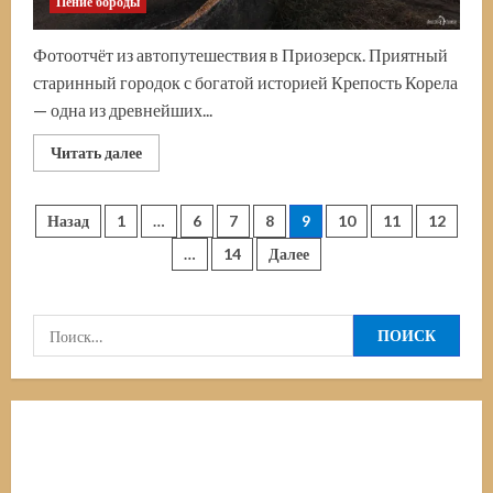
Пение бороды
Фотоотчёт из автопутешествия в Приозерск. Приятный
старинный городок с богатой историей Крепость Корела
— одна из древнейших...
Прочитать
Читать далее
больше
о
Крепость
Корела.
Пагинация
Назад
1
…
6
7
8
9
10
11
12
Приозерск.
Достопримечательности.
…
14
Далее
Что
записей
посмотреть
Найти: