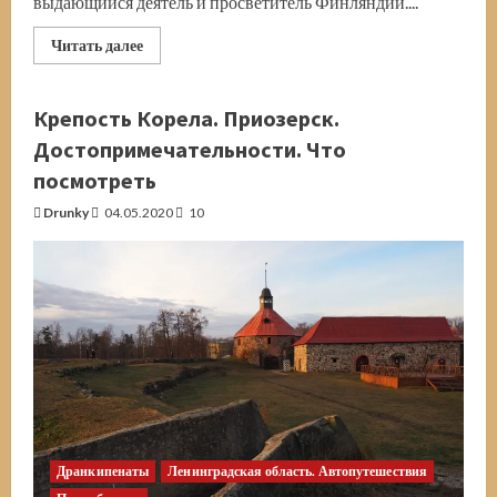
выдающийся деятель и просветитель Финляндии....
Прочитать
Читать далее
больше
о
Микаэль
Агрикола.
Крепость Корела. Приозерск.
Родоначальник
финской
Достопримечательности. Что
письменности.
Пионерское.
посмотреть
Мыс Кюрённиеми
Drunky
04.05.2020
10
Дранкипенаты
Ленинградская область. Автопутешествия