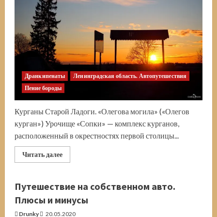
Дранкипенаты
Ленинградская область. Автопутешествия
Пение бороды
Курганы Старой Ладоги. «Олегова могила» («Олегов
курган») Урочище «Сопки» — комплекс курганов,
расположенный в окрестностях первой столицы...
Прочитать
Читать далее
больше
о
Урочище
«Сопки».
Путешествие на собственном авто.
Курган
Олега
Плюсы и минусы
Вещего
Drunky
20.05.2020