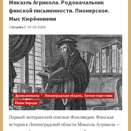
Микаэль Агрикола. Родоначальник
собственном
авто.
финской письменности. Пионерское.
Плюсы
и
Мыс Кюрённиеми
минусы
Drunky
07.05.2020
Дранкипенаты
Ленинградская область. Автопутешествия
Пение бороды
Первый лютеранский епископ Финляндии. Финская
история в Ленинградской области Микаэль Агрикола —