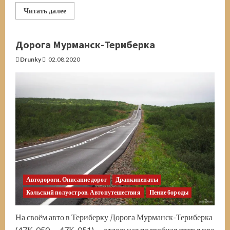
Прочитать
Читать далее
больше
о
Горчаковщинский
водопад
Дорога Мурманск-Териберка
в
Ленинградской
Drunky
02.08.2020
области
Автодороги. Описание дорог
Дранкипенаты
Кольский полуостров. Автопутешествия
Пение бороды
На своём авто в Териберку Дорога Мурманск-Териберка
(47К-050 — 47К-051) — отдельная подробная статья про