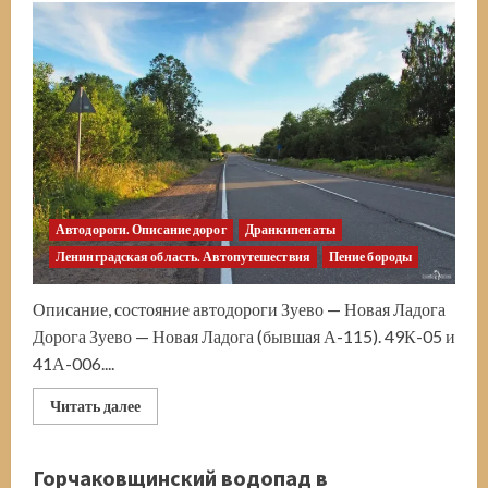
Автодороги. Описание дорог
Дранкипенаты
Ленинградская область. Автопутешествия
Пение бороды
Описание, состояние автодороги Зуево — Новая Ладога
Дорога Зуево — Новая Ладога (бывшая А-115). 49К-05 и
41А-006....
Прочитать
Читать далее
больше
о
Дорога
Зуево
Горчаковщинский водопад в
—