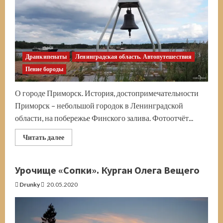
Дранкипенаты
Ленинградская область. Автопутешествия
Пение бороды
О городе Приморск. История, достопримечательности
Приморск – небольшой городок в Ленинградской
области, на побережье Финского залива. Фотоотчёт...
Прочитать
Читать далее
больше
о
Приморск.
«Ленин»,
Урочище «Сопки». Курган Олега Вещего
«стакан»
и
Drunky
20.05.2020
десятипудовый
берковец