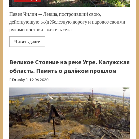
Павел Чилин — Левша, построивший свою,
действующую, ж/д Железную дорогу и паровоз своими
руками построил житель села...
Прочитать
Читать далее
больше
о
Железную
дорогу
Великое Стояние на реке Угре. Калужская
и
паровоз
область. Память о далёком прошлом
своими
руками
Drunky
19.06.2020
построил
на
селе
инженер