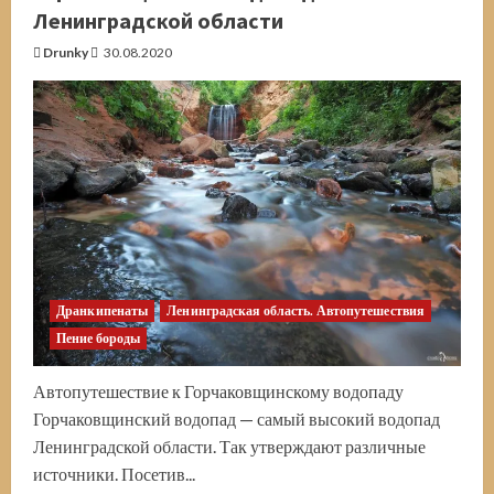
Новая
Ленинградской области
Ладога
Drunky
30.08.2020
Дранкипенаты
Ленинградская область. Автопутешествия
Пение бороды
Автопутешествие к Горчаковщинскому водопаду
Горчаковщинский водопад — самый высокий водопад
Ленинградской области. Так утверждают различные
источники. Посетив...