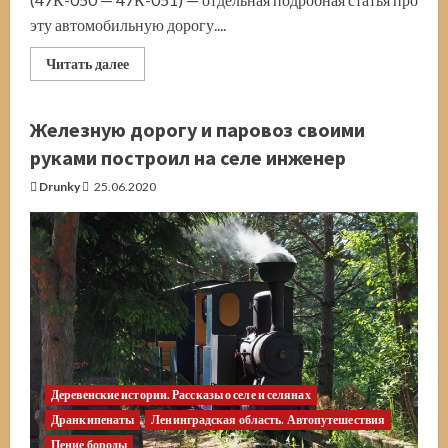
эту автомобильную дорогу....
Прочитать
Читать далее
больше
о
Дорога
Мурманск-
Железную дорогу и паровоз своими
Териберка
руками построил на селе инженер
Drunky
25.06.2020
Деревенские истории. Рассказы о селе и селянах
Дранкипенаты
Ленинградская область. Автопутешествия
Пение бороды