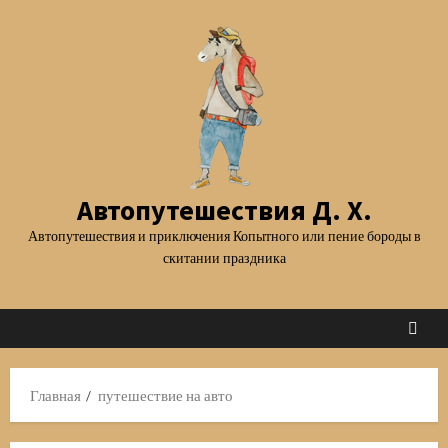
Перейти
к
содержимому
Автопутешествия Д. Х.
Автопутешествия и приключения Копытного или пение бороды в
скитании праздника
Главная
путешествие на авто