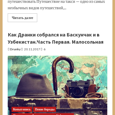
путешествовать Путешествие на такси — одно из самых
необычных видов путешествий,...
Прочитать
Читать далее
больше
о
Путешествие
на
Как Дранки собрался на Баскунчак и в
такси
Узбекистан.Часть Первая. Малосольная
Drunky
20.11.2017
6
Копытопись
Пение бороды