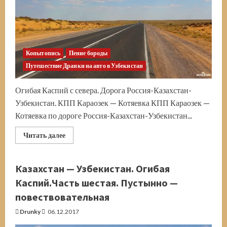
Копытопись
Пение бороды
Путешествие Дранки на авто в Узбекистан
Огибая Каспий с севера. Дорога Россия-Казахстан-
Узбекистан. КПП Караозек — Котяевка КПП Караозек —
Котяевка по дороге Россия-Казахстан-Узбекистан...
Прочитать
Читать далее
больше
о
Дорога
в
Казахстан — Узбекистан. Огибая
Узбекистан.
Граница
Каспий.Часть шестая. Пустынно —
Россия
—
повествовательная
Казахстан.
КПП
Drunky
06.12.2017
Караозек
—
Котяевка.