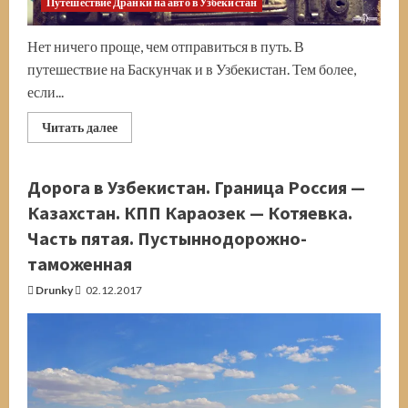
Путешествие Дранки на авто в Узбекистан
Нет ничего проще, чем отправиться в путь. В
путешествие на Баскунчак и в Узбекистан. Тем более,
если...
Прочитать
Читать далее
больше
о
Как
Дранки
Дорога в Узбекистан. Граница Россия —
собрался
на
Казахстан. КПП Караозек — Котяевка.
Баскунчак
и
Часть пятая. Пустыннодорожно-
в
Узбекистан.Часть
таможенная
Первая.
Малосольная
Drunky
02.12.2017