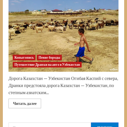
Часть
пятая.
Пустыннодорожно-
таможенная
Копытопись
Пение бороды
Путешествие Дранки на авто в Узбекистан
Дорога Казахстан — Узбекистан Огибая Каспий с севера,
Дранки предстояла дорога Казахстан — Узбекистан, по
степным азиатским...
Прочитать
Читать далее
больше
о
Казахстан
—
Узбекистан.
Найти:
Огибая