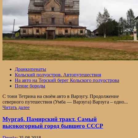
Дранкипенаты
Кольский полуостров. Автопутешествия
На авто на Терский берег Кольского полуострова
Пение бороды
С тони Тетрина на своём авто в Варзугу. Продолжение
северного путешествия (Умба — Варзуга) Варзуга – одно...
Прочитать
Читать далее
больше
о
Мургаб. Памирский тракт. Самый
На
высокогорный город бывшего СССР
своём
авто
Drunky
25.08.2018