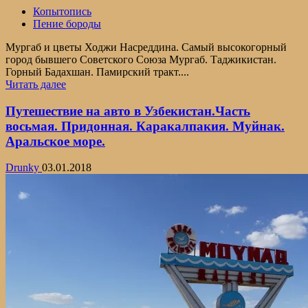
Копытопись
Пение бороды
Мургаб и цветы Ходжи Насреддина. Самый высокогорный
город бывшего Советского Союза Мургаб. Таджикистан.
Горный Бадахшан. Памирский тракт....
Прочитать
Читать далее
больше
о
Путешествие на авто в Узбекистан.Часть
Мургаб.
восьмая. Придонная. Каракалпакия. Муйнак.
Памирский
Аральское море.
тракт.
Самый
Drunky
03.01.2018
высокогорный
город
бывшего
СССР