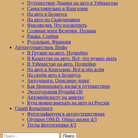
Путешествие Дранки на авто в Узбекистан
Самостоятельно в Киргизию
На авто в Беларусь
На авто по Скандинавии
Финляндия. Что посмотреть
Соляные копи Велички. Польша
Рашка. Сербия
Руссильон. Франция
Автопутешествия. Инфо
В Грузию на авто. Подробно
В Казахстан на авто. Всё, что нужно знать
В Узбекистан на авто. Подробно
На авто в Киргизию. Всё и обо всём
На своём авто в Беларусь
Автодороги. Описание дорог
Как бронировать жильё в путешествии
Эксплуатация Hyundai i30
Автомобилисту на заметку
Куда можно выехать на авто из России
Скарб Копытного
Фотографируем в автопутешествиях
Olympus OM-D. Образ жизни 4/3
Тесты фототехники 4/3
Найти: