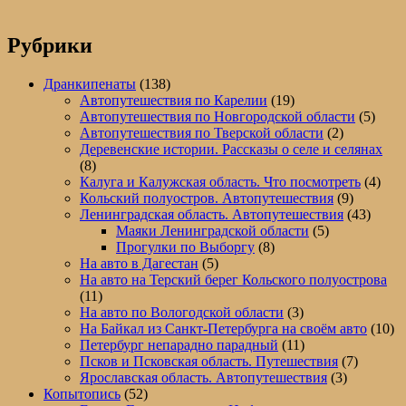
на
авто
в
Рубрики
Узбекистан.Часть
восьмая.
Дранкипенаты
(138)
Придонная.
Автопутешествия по Карелии
(19)
Каракалпакия.
Автопутешествия по Новгородской области
(5)
Муйнак.
Автопутешествия по Тверской области
(2)
Аральское
Деревенские истории. Рассказы о селе и селянах
море.
(8)
Калуга и Калужская область. Что посмотреть
(4)
Кольский полуостров. Автопутешествия
(9)
Ленинградская область. Автопутешествия
(43)
Маяки Ленинградской области
(5)
Прогулки по Выборгу
(8)
На авто в Дагестан
(5)
На авто на Терский берег Кольского полуострова
(11)
На авто по Вологодской области
(3)
На Байкал из Санкт-Петербурга на своём авто
(10)
Петербург непарадно парадный
(11)
Псков и Псковская область. Путешествия
(7)
Ярославская область. Автопутешествия
(3)
Копытопись
(52)