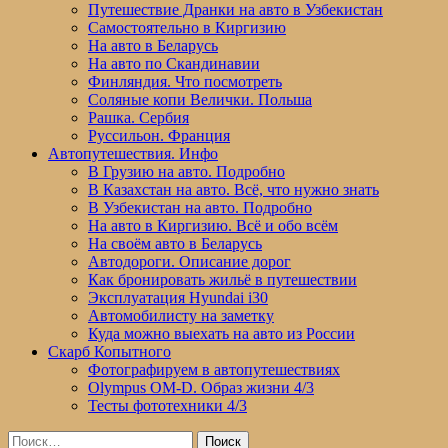
Путешествие Дранки на авто в Узбекистан
Самостоятельно в Киргизию
На авто в Беларусь
На авто по Скандинавии
Финляндия. Что посмотреть
Соляные копи Велички. Польша
Рашка. Сербия
Руссильон. Франция
Автопутешествия. Инфо
В Грузию на авто. Подробно
В Казахстан на авто. Всё, что нужно знать
В Узбекистан на авто. Подробно
На авто в Киргизию. Всё и обо всём
На своём авто в Беларусь
Автодороги. Описание дорог
Как бронировать жильё в путешествии
Эксплуатация Hyundai i30
Автомобилисту на заметку
Куда можно выехать на авто из России
Скарб Копытного
Фотографируем в автопутешествиях
Olympus OM-D. Образ жизни 4/3
Тесты фототехники 4/3
Найти: