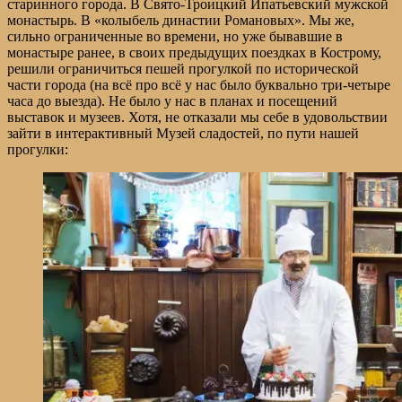
старинного города. В Свято-Троицкий Ипатьевский мужской
монастырь. В «колыбель династии Романовых». Мы же,
сильно ограниченные во времени, но уже бывавшие в
монастыре ранее, в своих предыдущих поездках в Кострому,
решили ограничиться пешей прогулкой по исторической
части города (на всё про всё у нас было буквально три-четыре
часа до выезда). Не было у нас в планах и посещений
выставок и музеев. Хотя, не отказали мы себе в удовольствии
зайти в интерактивный Музей сладостей, по пути нашей
прогулки: