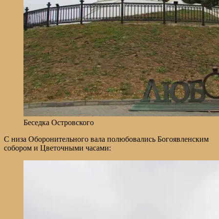
Беседка Островского
С низа Оборонительного вала полюбовались Богоявленским
собором и Цветочными часами: