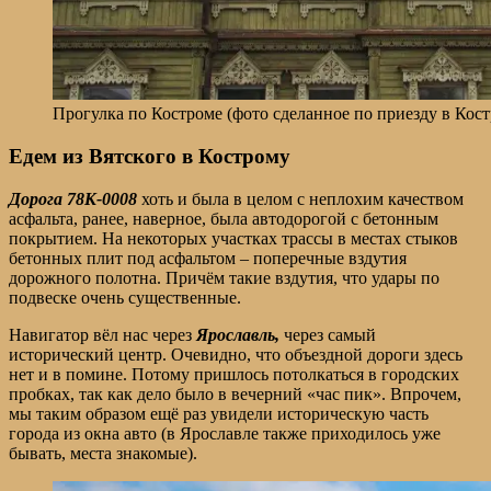
Прогулка по Костроме (фото сделанное по приезду в Кос
Едем из Вятского в Кострому
Дорога 78К-0008
хоть и была в целом с неплохим качеством
асфальта, ранее, наверное, была автодорогой с бетонным
покрытием. На некоторых участках трассы в местах стыков
бетонных плит под асфальтом – поперечные вздутия
дорожного полотна. Причём такие вздутия, что удары по
подвеске очень существенные.
Навигатор вёл нас через
Ярославль,
через самый
исторический центр. Очевидно, что объездной дороги здесь
нет и в помине. Потому пришлось потолкаться в городских
пробках, так как дело было в вечерний «час пик». Впрочем,
мы таким образом ещё раз увидели историческую часть
города из окна авто (в Ярославле также приходилось уже
бывать, места знакомые).