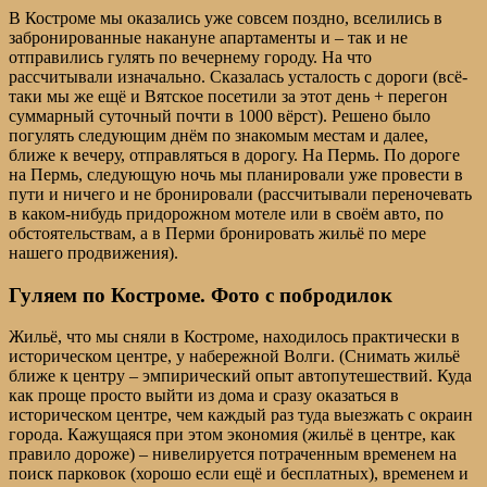
В Костроме мы оказались уже совсем поздно, вселились в
забронированные накануне апартаменты и – так и не
отправились гулять по вечернему городу. На что
рассчитывали изначально. Сказалась усталость с дороги (всё-
таки мы же ещё и Вятское посетили за этот день + перегон
суммарный суточный почти в 1000 вёрст). Решено было
погулять следующим днём по знакомым местам и далее,
ближе к вечеру, отправляться в дорогу. На Пермь. По дороге
на Пермь, следующую ночь мы планировали уже провести в
пути и ничего и не бронировали (рассчитывали переночевать
в каком-нибудь придорожном мотеле или в своём авто, по
обстоятельствам, а в Перми бронировать жильё по мере
нашего продвижения).
Гуляем по Костроме. Фото с побродилок
Жильё, что мы сняли в Костроме, находилось практически в
историческом центре, у набережной Волги. (Снимать жильё
ближе к центру – эмпирический опыт автопутешествий. Куда
как проще просто выйти из дома и сразу оказаться в
историческом центре, чем каждый раз туда выезжать с окраин
города. Кажущаяся при этом экономия (жильё в центре, как
правило дороже) – нивелируется потраченным временем на
поиск парковок (хорошо если ещё и бесплатных), временем и