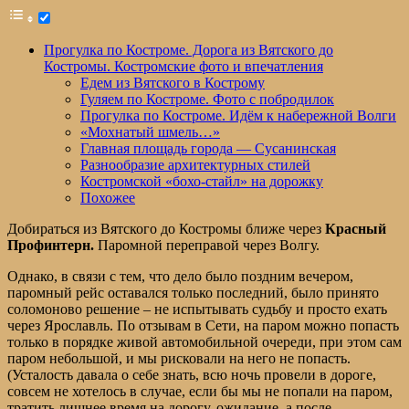
Прогулка по Костроме. Дорога из Вятского до
Костромы. Костромские фото и впечатления
Едем из Вятского в Кострому
Гуляем по Костроме. Фото с побродилок
Прогулка по Костроме. Идём к набережной Волги
«Мохнатый шмель…»
Главная площадь города — Сусанинская
Разнообразие архитектурных стилей
Костромской «бохо-стайл» на дорожку
Похожее
Добираться из Вятского до Костромы ближе через
Красный
Профинтерн.
Паромной переправой через Волгу.
Однако, в связи с тем, что дело было поздним вечером,
паромный рейс оставался только последний, было принято
соломоново решение – не испытывать судьбу и просто ехать
через Ярославль. По отзывам в Сети, на паром можно попасть
только в порядке живой автомобильной очереди, при этом сам
паром небольшой, и мы рисковали на него не попасть.
(Усталость давала о себе знать, всю ночь провели в дороге,
совсем не хотелось в случае, если бы мы не попали на паром,
тратить лишнее время на дорогу, ожидание, а после –