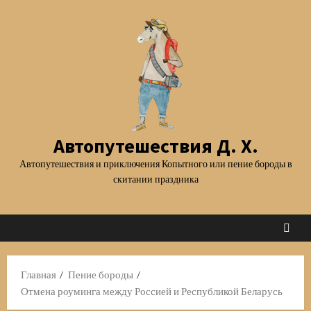
Перейти
к
содержимому
Автопутешествия Д. Х.
Автопутешествия и приключения Копытного или пение бороды в
скитании праздника
Главная
Пение бороды
Отмена роуминга между Россией и Республикой Беларусь