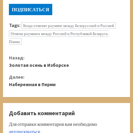
Tags:
Когда отменят роуминг между Белоруссией и Россией
Отмена роуминга между Россией и Республикой Беларусь.
Планы
П
Назад:
Золотая осень в Изборске
р
Далее:
о
Набережная в Перми
д
о
Добавить комментарий
л
Для отправки комментария вам необходимо
ж
авторизоваться
.