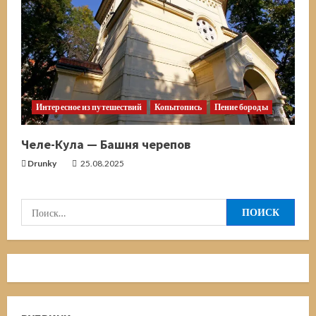
Интересное из путешествий
Копытопись
Пение бороды
Челе-Кула — Башня черепов
Drunky
25.08.2025
Найти: