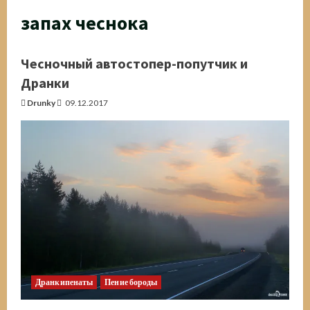
запах чеснока
Чесночный автостопер-попутчик и
Дранки
Drunky
09.12.2017
Дранкипенаты
Пение бороды