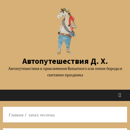
Перейти
к
содержимому
Автопутешествия Д. Х.
Автопутешествия и приключения Копытного или пение бороды в
скитании праздника
Главная
запах чеснока