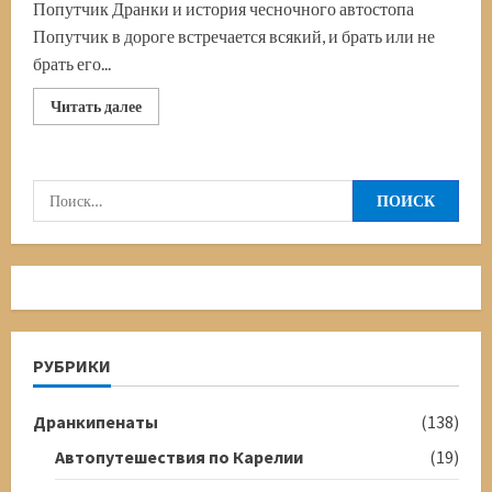
Попутчик Дранки и история чесночного автостопа
Попутчик в дороге встречается всякий, и брать или не
брать его...
Прочитать
Читать далее
больше
о
Чесночный
автостопер-
попутчик
Найти:
и
Дранки
РУБРИКИ
Дранкипенаты
(138)
Автопутешествия по Карелии
(19)