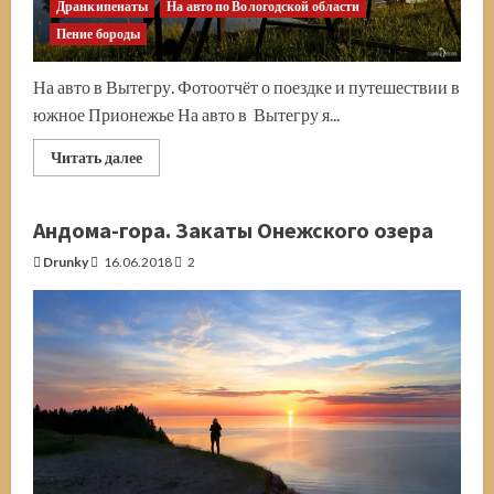
Дранкипенаты
На авто по Вологодской области
Пение бороды
На авто в Вытегру. Фотоотчёт о поездке и путешествии в
южное Прионежье На авто в Вытегру я...
Прочитать
Читать далее
больше
о
Путешествие
на
Андома-гора. Закаты Онежского озера
авто
в
Drunky
16.06.2018
2
Вытегру.
К
южным
берегам
Онежского
озера