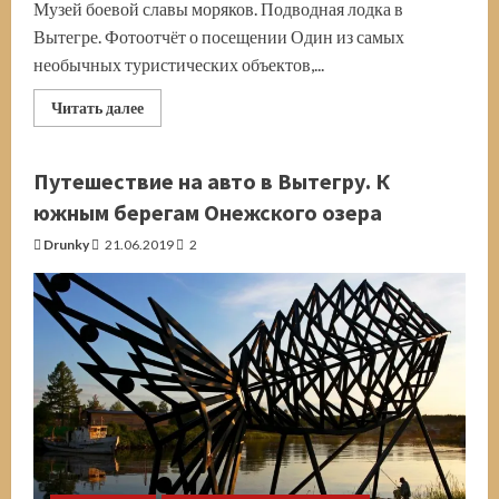
Музей боевой славы моряков. Подводная лодка в
Вытегре. Фотоотчёт о посещении Один из самых
необычных туристических объектов,...
Прочитать
Читать далее
больше
о
Подводная
лодка
Путешествие на авто в Вытегру. К
в
Вытегре.
южным берегам Онежского озера
Б-440
на
Drunky
21.06.2019
2
Онежском
озере