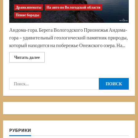
Дранкипенаты
На авто по Вологодской области
Пение бороды
Андома-гора. Берега Вологодского Прионежья Андома-
гора – удивительный геологический памятник природы,
который находится на побережье Онежского озера. На...
Прочитать
Читать далее
больше
о
Андома-
гора.
Закаты
Найти:
Онежского
озера
РУБРИКИ