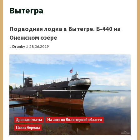
Вытегра
Подводная лодка в Вытегре. Б-440 на
Онежском озере
Drunky
28.06.2019
Дранкипенаты
На авто по Вологодской области
Пение бороды