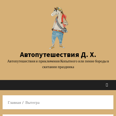
Перейти
к
содержимому
Автопутешествия Д. Х.
Автопутешествия и приключения Копытного или пение бороды в
скитании праздника
Главная
Вытегра