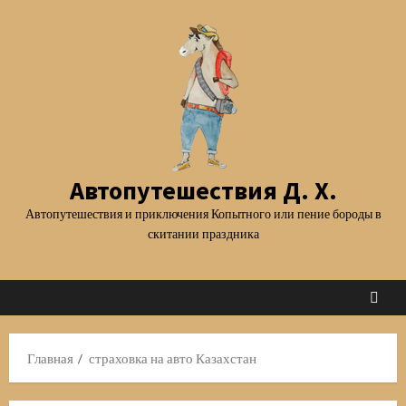
Перейти
к
содержимому
Автопутешествия Д. Х.
Автопутешествия и приключения Копытного или пение бороды в
скитании праздника
Главная
страховка на авто Казахстан