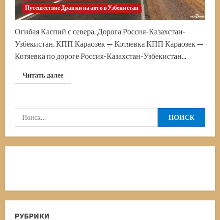
Путешествие Дранки на авто в Узбекистан
Огибая Каспий с севера. Дорога Россия-Казахстан-
Узбекистан. КПП Караозек — Котяевка КПП Караозек —
Котяевка по дороге Россия-Казахстан-Узбекистан...
Прочитать
Читать далее
больше
о
Дорога
в
Узбекистан.
Найти:
Граница
Россия
—
Казахстан.
КПП
Караозек
—
Котяевка.
Часть
пятая.
Пустыннодорожно-
таможенная
РУБРИКИ