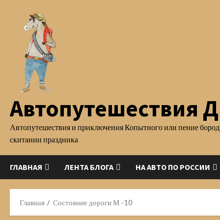
Перейти
к
содержимому
Автопутешествия Д.
Автопутешествия и приключения Копытного или пение бород
скитании праздника
ГЛАВНАЯ
ЛЕНТА БЛОГА
НА АВТО ПО РОССИИ
Главная
Состояние дороги М -10