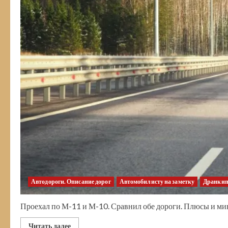
Автодороги. Описание дорог
Автомобилисту на заметку
Дранкип
Проехал по М-11 и М-10. Сравнил обе дороги. Плюсы и ми
Прочитать
Читать далее