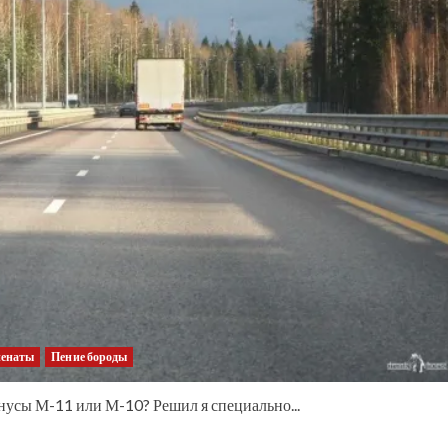
енаты
Пение бороды
нусы М-11 или М-10? Решил я специально...