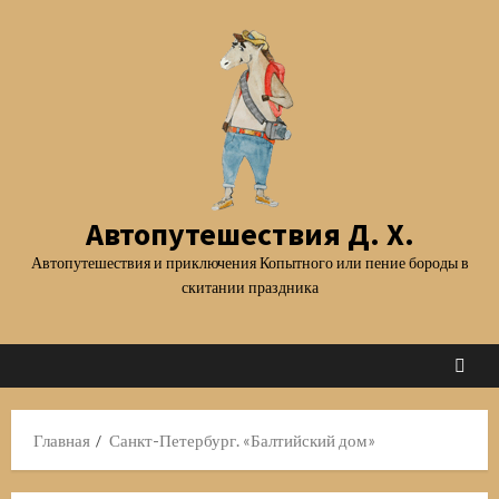
Перейти
к
содержимому
Автопутешествия Д. Х.
Автопутешествия и приключения Копытного или пение бороды в
скитании праздника
Главная
Санкт-Петербург. «Балтийский дом»