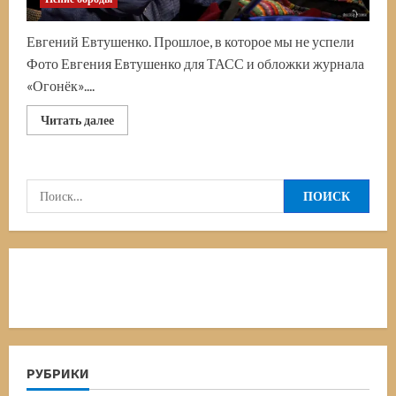
Евгений Евтушенко. Прошлое, в которое мы не успели
Фото Евгения Евтушенко для ТАСС и обложки журнала
«Огонёк»....
Прочитать
Читать далее
больше
о
«Белые
снеги»
с
Найти:
«Огоньком».
Фото
Евгения
Евтушенко
РУБРИКИ