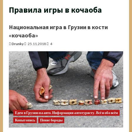
Правила игры в кочаоба
Национальная игра в Грузии в кости
«кочаоба»
Drunky
25.11.2018
4
Едем в Грузию на авто. Информация автотуристу. Всё и обо всём
Копытопись
Пение бороды