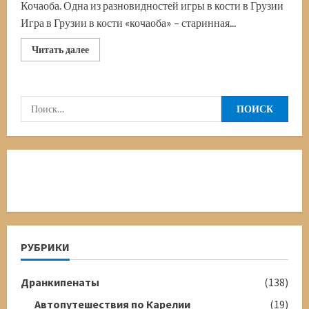
Кочаоба. Одна из разновидностей игры в кости в Грузии
Игра в Грузии в кости «кочаоба» – старинная...
Прочитать
Читать далее
больше
о
Национальная
игра
в
Найти:
Грузии
в
кости
«кочаоба»
РУБРИКИ
Дранкипенаты
(138)
Автопутешествия по Карелии
(19)