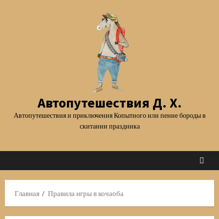
Перейти
к
содержимому
Автопутешествия Д. Х.
Автопутешествия и приключения Копытного или пение бороды в
скитании праздника
Главная
Правила игры в кочаоба