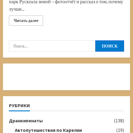
парк Рускеала зимой – фотоотчёт и рассказ о том, почему
лучше...
Прочитать
Читать далее
больше
о
Горный
парк
Рускеала
Найти:
зимой
РУБРИКИ
Дранкипенаты
(138)
Автопутешествия по Карелии
(19)