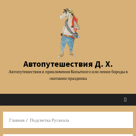
Перейти
к
содержимому
Автопутешествия Д. Х.
Автопутешествия и приключения Копытного или пение бороды в
скитании праздника
Главная
Подсветка Рускеала