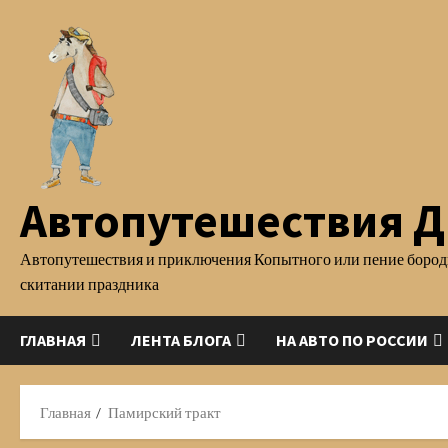
Перейти
к
содержимому
Автопутешествия Д.
Автопутешествия и приключения Копытного или пение бород
скитании праздника
ГЛАВНАЯ
ЛЕНТА БЛОГА
НА АВТО ПО РОССИИ
Главная
Памирский тракт