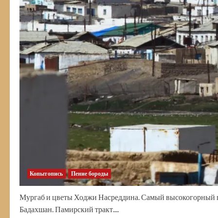
Копытопись
Пение бороды
Мургаб и цветы Ходжи Насреддина. Самый высокогорный 
Бадахшан. Памирский тракт....