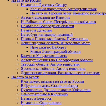
На авто по России
На авто по Русскому Северу
Кольский полуостров. Автопутешествия
На авто на Терский берег Кольского полуостр
Автопутешествия по Карелии
На Байкал из Санкт-Петербурга на своём авто
На авто по Вологодской области
На авто в Дагестан
Петербург непарадно парадный
Псков и Псковская область. Путешествия
Ленинградская область. Интересные места
Прогулки по Выборгу
Маяки Ленинградской области
Калуга и Калужская область
Автопутешествия по Новгородской области
Тверская область. Автопутешествия
Ярославская область. Автопутешествия
Деревенские истории. Рассказы о селе и селянах
На авто за рубеж
Куда можно выехать на авто из России
В Грузию на авто. Статьи и обзоры
Путешествие Дранки на авто в Узбекистан
Самостоятельно в Киргизию
На авто в Беларусь
На авто по Скандинавии