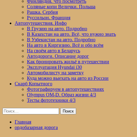
Финляндия. Что посмотреть
Соляные копи Велички. Польша
Рашка. Сербия
Руссильон. Франция
Автопутешествия. Инфо
В Грузию на авто. Подробно
В Казахстан на авто. Всё, что нужно знать
В Узбекистан на авто. Подробно
На авто в Киргизию. Всё и обо всём
На своём авто в Беларусь
Автодороги. Описание дорог
Как бронировать жильё в путешествии
Эксплуатация Hyundai i30
Автомобилисту на заметку
Куда можно выехать на авто из России
Скарб Копытного
Фотографируем в автопутешествиях
Olympus OM-D. Образ жизни 4/3
Тесты фототехники 4/3
Найти:
Главная
ордобазарная дорога