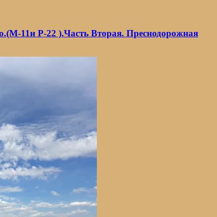
.(M-11и Р-22 ).Часть Вторая. Преснодорожная