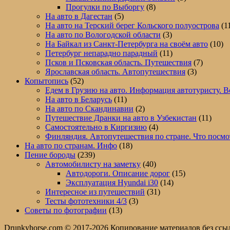
Прогулки по Выборгу
(8)
На авто в Дагестан
(5)
На авто на Терский берег Кольского полуострова
(1
На авто по Вологодской области
(3)
На Байкал из Санкт-Петербурга на своём авто
(10)
Петербург непарадно парадный
(11)
Псков и Псковская область. Путешествия
(7)
Ярославская область. Автопутешествия
(3)
Копытопись
(52)
Едем в Грузию на авто. Информация автотуристу. В
На авто в Беларусь
(11)
На авто по Скандинавии
(2)
Путешествие Дранки на авто в Узбекистан
(11)
Самостоятельно в Киргизию
(4)
Финляндия. Автопутешествия по стране. Что посмо
На авто по странам. Инфо
(18)
Пение бороды
(239)
Автомобилисту на заметку
(40)
Автодороги. Описание дорог
(15)
Эксплуатация Hyundai i30
(14)
Интересное из путешествий
(31)
Тесты фототехники 4/3
(3)
Советы по фотографии
(13)
Drunkyhorse.com © 2017-2026 Копирование материалов без ссы