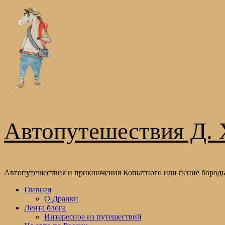
Перейти
к
содержимому
Автопутешествия Д. 
Автопутешествия и приключения Копытного или пение бороды
Основное
Главная
меню
О Дранки
Лента блога
Интересное из путешествий