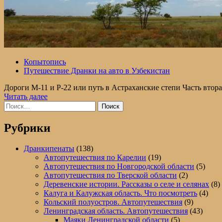
Копытопись
Путешествие Дранки на авто в Узбекистан
Дороги М-11 и Р-22 или путь в Астраханские степи Часть втора
Прочитать
Читать далее
Найти:
больше
о
Дорога
Рубрики
из
Ленинградской
Дранкипенаты
(138)
области
Автопутешествия по Карелии
(19)
в
Автопутешествия по Новгородской области
(5)
Астраханскую.
Автопутешествия по Тверской области
(2)
(M-
Деревенские истории. Рассказы о селе и селянах
(8)
11и
Калуга и Калужская область. Что посмотреть
(4)
Р-22
Кольский полуостров. Автопутешествия
(9)
).Часть
Ленинградская область. Автопутешествия
(43)
Вторая.
Маяки Ленинградской области
(5)
Преснодорожная