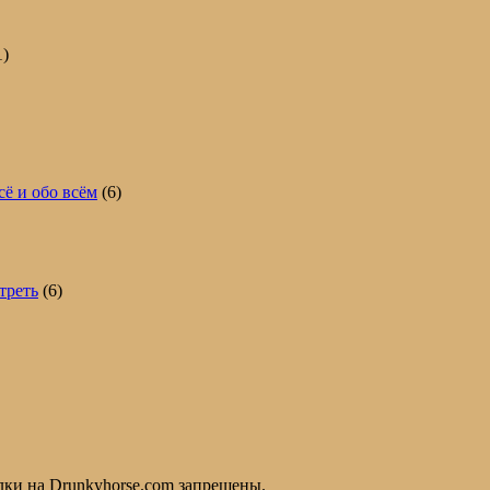
1)
сё и обо всём
(6)
треть
(6)
лки на Drunkyhorse.com запрещены.