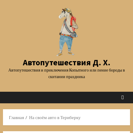
Перейти
к
содержимому
Автопутешествия Д. Х.
Автопутешествия и приключения Копытного или пение бороды в
скитании праздника
Главная
На своём авто в Териберку