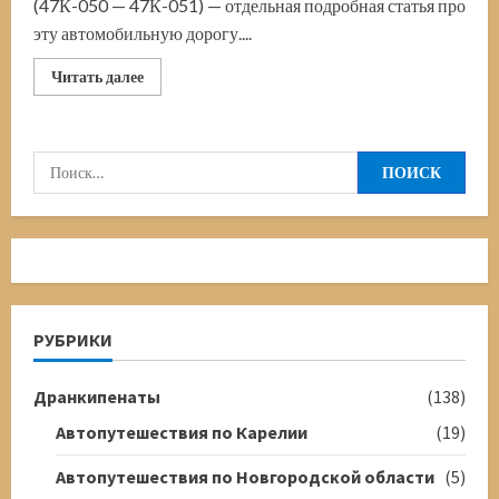
(47К-050 — 47К-051) — отдельная подробная статья про
эту автомобильную дорогу....
Прочитать
Читать далее
больше
о
Дорога
Мурманск-
Териберка
Найти:
РУБРИКИ
Дранкипенаты
(138)
Автопутешествия по Карелии
(19)
Автопутешествия по Новгородской области
(5)