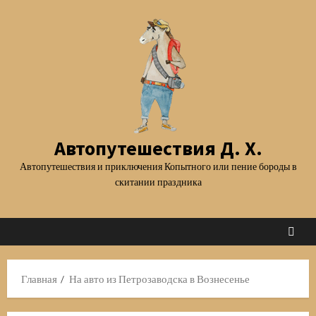
Перейти
к
содержимому
Автопутешествия Д. Х.
Автопутешествия и приключения Копытного или пение бороды в
скитании праздника
Главная
На авто из Петрозаводска в Вознесенье