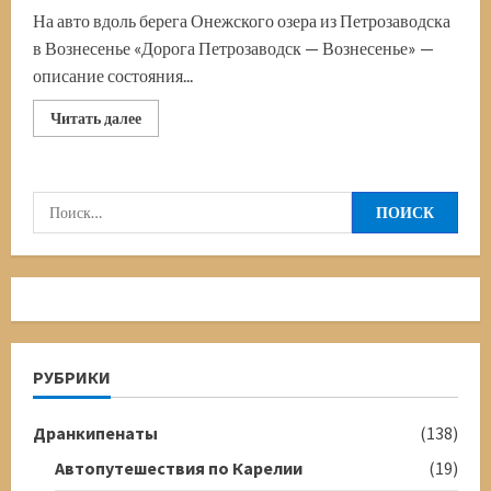
На авто вдоль берега Онежского озера из Петрозаводска
в Вознесенье «Дорога Петрозаводск — Вознесенье» —
описание состояния...
Прочитать
Читать далее
больше
о
Дорога
Петрозаводск
—
Найти:
Вознесенье
РУБРИКИ
Дранкипенаты
(138)
Автопутешествия по Карелии
(19)