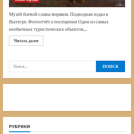
Музей боевой славы моряков. Подводная лодка в
Вытегре. Фотоотчёт о посещении Один из самых
необычных туристических объектов,...
Прочитать
Читать далее
больше
о
Подводная
лодка
в
Найти:
Вытегре.
Б-440
на
Онежском
озере
РУБРИКИ