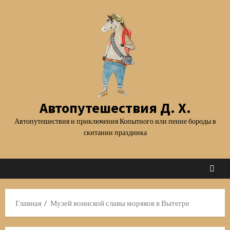
Перейти
к
содержимому
Автопутешествия Д. Х.
Автопутешествия и приключения Копытного или пение бороды в
скитании праздника
Главная
Музей воинской славы моряков в Вытегре