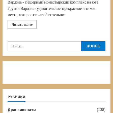
Вардзиа – пещерный монастырский комплекс на юге
Грузии Вардзиа- удивительное, прекрасное и тихое
место, которое стоит обязательно...
Прочитать
Читать далее
больше
о
Вардзиа.
Грузия.
Монастырский
Найти:
комплекс
ХII-
ХIII
веков
РУБРИКИ
Дранкипенаты
(138)