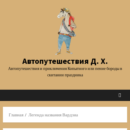
Перейти
к
содержимому
Автопутешествия Д. Х.
Автопутешествия и приключения Копытного или пение бороды в
скитании праздника
Главная
Легенда названия Вардзиа