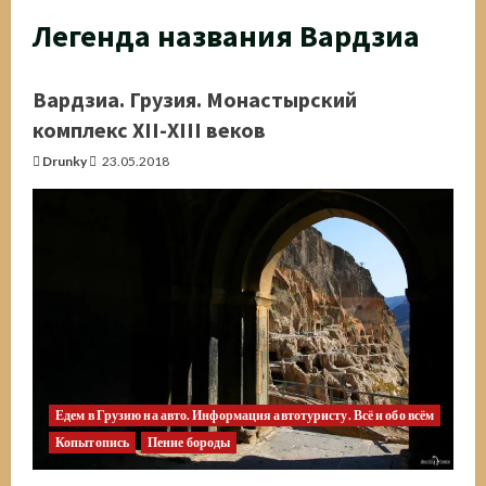
Легенда названия Вардзиа
Вардзиа. Грузия. Монастырский
комплекс ХII-ХIII веков
Drunky
23.05.2018
Едем в Грузию на авто. Информация автотуристу. Всё и обо всём
Копытопись
Пение бороды