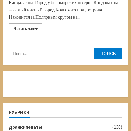
Кандалакша. Город у беломорских шхеров Кандалакша
— самый южный город Кольского полуострова.
Находится за Полярным кругом на...
Прочитать
Читать далее
больше
о
Кандалакша.
Гора
Крестовая,
Найти:
Вавилон
и
Монастырский
наволок
РУБРИКИ
Дранкипенаты
(138)