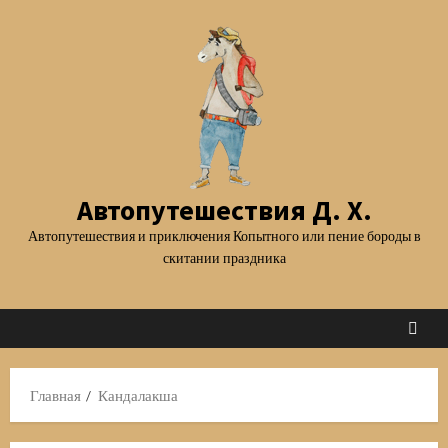
Перейти
к
содержимому
Автопутешествия Д. Х.
Автопутешествия и приключения Копытного или пение бороды в
скитании праздника
Главная
Кандалакша