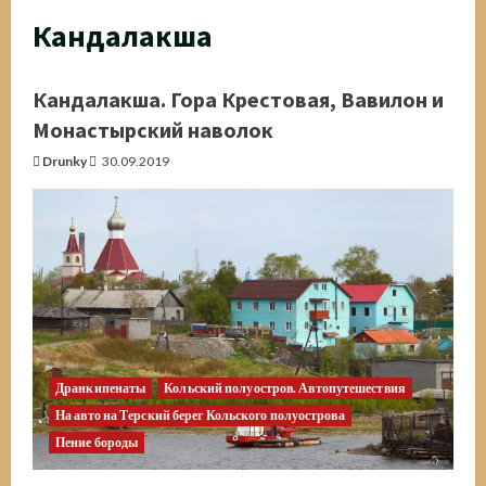
Кандалакша
Кандалакша. Гора Крестовая, Вавилон и
Монастырский наволок
Drunky
30.09.2019
Дранкипенаты
Кольский полуостров. Автопутешествия
На авто на Терский берег Кольского полуострова
Пение бороды