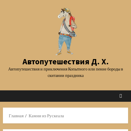
Перейти
к
содержимому
Автопутешествия Д. Х.
Автопутешествия и приключения Копытного или пение бороды в
скитании праздника
Главная
Камни из Рускеала