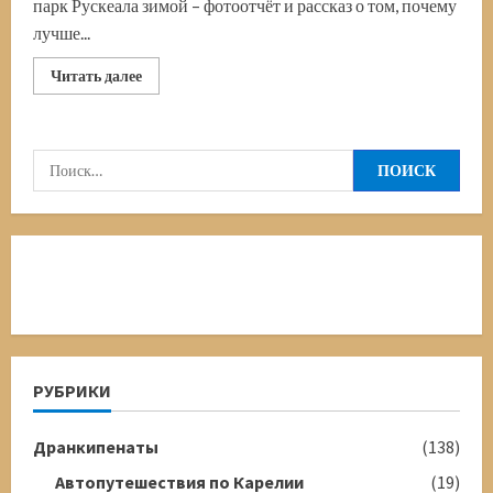
парк Рускеала зимой – фотоотчёт и рассказ о том, почему
лучше...
Прочитать
Читать далее
больше
о
Горный
парк
Рускеала
Найти:
зимой
РУБРИКИ
Дранкипенаты
(138)
Автопутешествия по Карелии
(19)