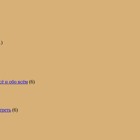
1)
сё и обо всём
(6)
треть
(6)