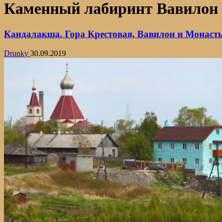
Каменный лабиринт Вавилон
Кандалакша. Гора Крестовая, Вавилон и Монаст
Drunky
30.09.2019