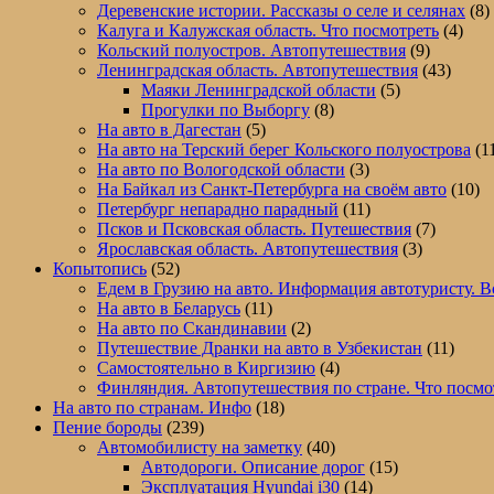
Деревенские истории. Рассказы о селе и селянах
(8)
Калуга и Калужская область. Что посмотреть
(4)
Кольский полуостров. Автопутешествия
(9)
Ленинградская область. Автопутешествия
(43)
Маяки Ленинградской области
(5)
Прогулки по Выборгу
(8)
На авто в Дагестан
(5)
На авто на Терский берег Кольского полуострова
(1
На авто по Вологодской области
(3)
На Байкал из Санкт-Петербурга на своём авто
(10)
Петербург непарадно парадный
(11)
Псков и Псковская область. Путешествия
(7)
Ярославская область. Автопутешествия
(3)
Копытопись
(52)
Едем в Грузию на авто. Информация автотуристу. В
На авто в Беларусь
(11)
На авто по Скандинавии
(2)
Путешествие Дранки на авто в Узбекистан
(11)
Самостоятельно в Киргизию
(4)
Финляндия. Автопутешествия по стране. Что посмо
На авто по странам. Инфо
(18)
Пение бороды
(239)
Автомобилисту на заметку
(40)
Автодороги. Описание дорог
(15)
Эксплуатация Hyundai i30
(14)