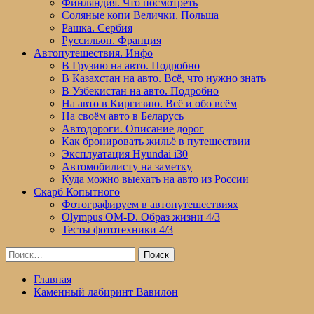
Финляндия. Что посмотреть
Соляные копи Велички. Польша
Рашка. Сербия
Руссильон. Франция
Автопутешествия. Инфо
В Грузию на авто. Подробно
В Казахстан на авто. Всё, что нужно знать
В Узбекистан на авто. Подробно
На авто в Киргизию. Всё и обо всём
На своём авто в Беларусь
Автодороги. Описание дорог
Как бронировать жильё в путешествии
Эксплуатация Hyundai i30
Автомобилисту на заметку
Куда можно выехать на авто из России
Скарб Копытного
Фотографируем в автопутешествиях
Olympus OM-D. Образ жизни 4/3
Тесты фототехники 4/3
Найти:
Главная
Каменный лабиринт Вавилон