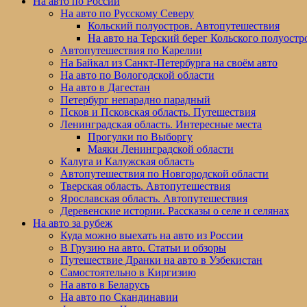
На авто по России
На авто по Русскому Северу
Кольский полуостров. Автопутешествия
На авто на Терский берег Кольского полуостр
Автопутешествия по Карелии
На Байкал из Санкт-Петербурга на своём авто
На авто по Вологодской области
На авто в Дагестан
Петербург непарадно парадный
Псков и Псковская область. Путешествия
Ленинградская область. Интересные места
Прогулки по Выборгу
Маяки Ленинградской области
Калуга и Калужская область
Автопутешествия по Новгородской области
Тверская область. Автопутешествия
Ярославская область. Автопутешествия
Деревенские истории. Рассказы о селе и селянах
На авто за рубеж
Куда можно выехать на авто из России
В Грузию на авто. Статьи и обзоры
Путешествие Дранки на авто в Узбекистан
Самостоятельно в Киргизию
На авто в Беларусь
На авто по Скандинавии