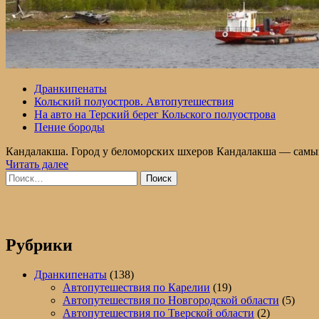
Дранкипенаты
Кольский полуостров. Автопутешествия
На авто на Терский берег Кольского полуострова
Пение бороды
Кандалакша. Город у беломорских шхеров Кандалакша — самый
Прочитать
Читать далее
Найти:
больше
о
Кандалакша.
Гора
Крестовая,
Вавилон
Рубрики
и
Монастырский
Дранкипенаты
(138)
наволок
Автопутешествия по Карелии
(19)
Автопутешествия по Новгородской области
(5)
Автопутешествия по Тверской области
(2)