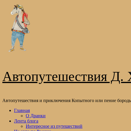
Перейти
к
содержимому
Автопутешествия Д. 
Автопутешествия и приключения Копытного или пение бороды
Основное
Главная
меню
О Дранки
Лента блога
Интересное из путешествий