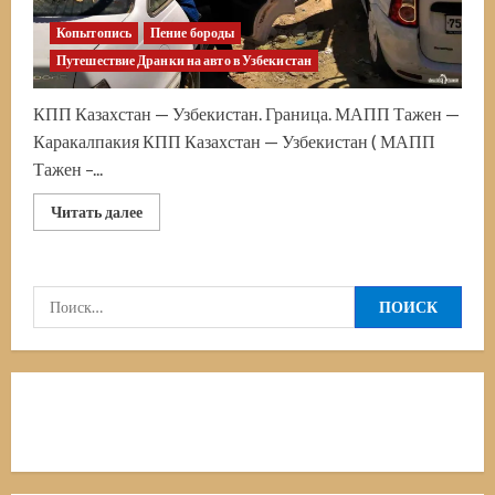
Копытопись
Пение бороды
Путешествие Дранки на авто в Узбекистан
КПП Казахстан — Узбекистан. Граница. МАПП Тажен —
Каракалпакия КПП Казахстан — Узбекистан ( МАПП
Тажен –...
Прочитать
Читать далее
больше
о
Путешествие
в
Узбекистан.
Найти:
Граница
Казахстан
–
Узбекистан.
КПП
Тажен
–
Каракалпакия.
Часть
седьмая.
Архистатическая