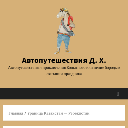
Перейти
к
содержимому
Автопутешествия Д. Х.
Автопутешествия и приключения Копытного или пение бороды в
скитании праздника
Главная
граница Казахстан — Узбекистан