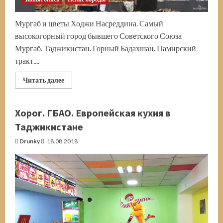
Мургаб и цветы Ходжи Насреддина. Самый
высокогорный город бывшего Советского Союза
Мургаб. Таджикистан. Горный Бадахшан. Памирский
тракт....
Прочитать
Читать далее
больше
о
Мургаб.
Памирский
Хорог. ГБАО. Европейская кухня в
тракт.
Самый
Таджикистане
высокогорный
город
Drunky
18.08.2018
бывшего
СССР