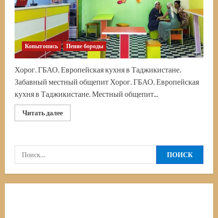
Копытопись
Пение бороды
Хорог. ГБАО. Европейская кухня в Таджикистане.
Забавный местный общепит Хорог. ГБАО. Европейская
кухня в Таджикистане. Местный общепит...
Прочитать
Читать далее
больше
о
Хорог.
ГБАО.
Европейская
Найти:
кухня
в
Таджикистане