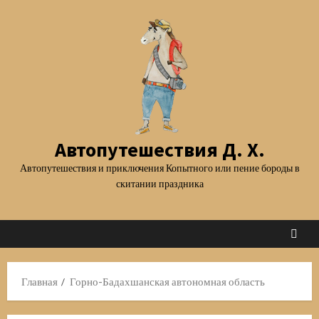
Перейти
к
содержимому
Автопутешествия Д. Х.
Автопутешествия и приключения Копытного или пение бороды в
скитании праздника
Главная
Горно-Бадахшанская автономная область