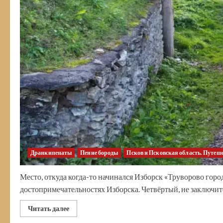
Дранкипенаты
Пение бороды
Псков и Псковская область. Путеш
Место, откуда когда-то начинался Изборск «Труворово гор
достопримечательностях Изборска. Четвёртый, не заключит
Прочитать
Читать далее
больше
о