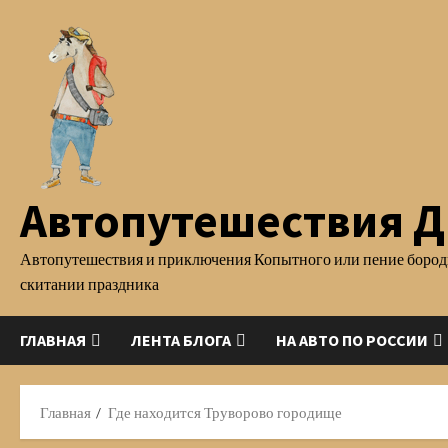
Перейти
к
содержимому
Автопутешествия Д.
Автопутешествия и приключения Копытного или пение бород
скитании праздника
ГЛАВНАЯ
ЛЕНТА БЛОГА
НА АВТО ПО РОССИИ
Главная
Где находится Труворово городище