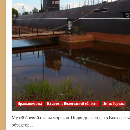
Дранкипенаты
На авто по Вологодской области
Пение бороды
Музей боевой славы моряков. Подводная лодка в Вытегре.
объектов,...