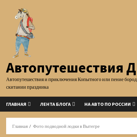
Перейти
к
содержимому
Автопутешествия Д.
Автопутешествия и приключения Копытного или пение бород
скитании праздника
ГЛАВНАЯ
ЛЕНТА БЛОГА
НА АВТО ПО РОССИИ
Главная
Фото подводной лодки в Вытегре