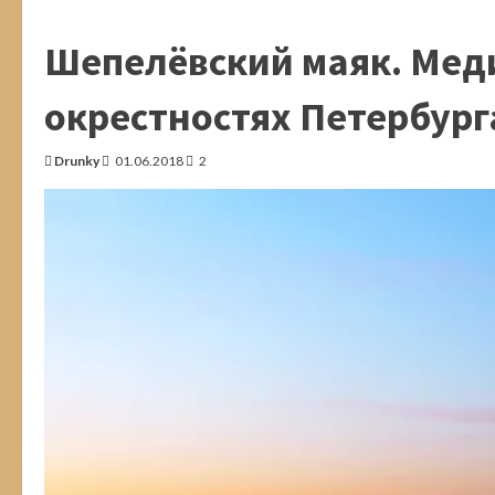
о
Микаэль
Агрикола.
Шепелёвский маяк. Меди
Родоначальник
финской
письменности.
Пионерское.
окрестностях Петербург
Мыс Кюрённиеми
Drunky
01.06.2018
2