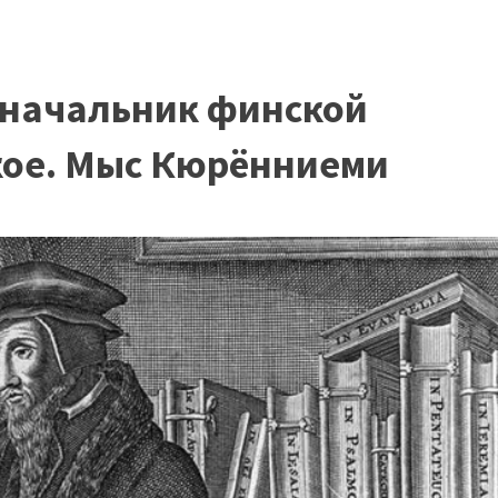
оначальник финской
кое. Мыс Кюрённиеми