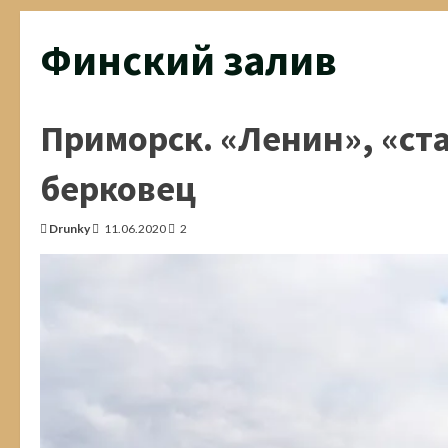
Финский залив
Приморск. «Ленин», «ст
берковец
Drunky
11.06.2020
2