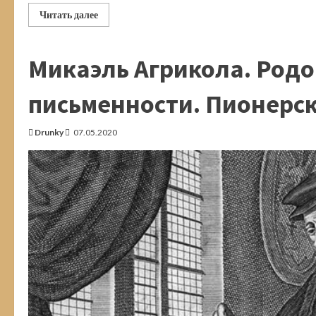
Прочитать
Читать далее
больше
о
Приморск.
«Ленин»,
Микаэль Агрикола. Род
«стакан»
и
десятипудовый
берковец
письменности. Пионерс
Drunky
07.05.2020