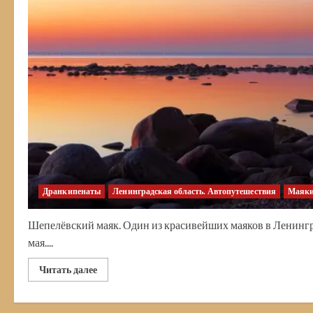
Дранкипенаты
Ленинградская область. Автопутешествия
Маяки
Шепелёвский маяк. Один из красивейших маяков в Ленингра
мая....
Прочитать
Читать далее
больше
о
Шепелёвский
маяк.