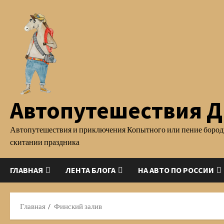
Перейти
к
содержимому
Автопутешествия Д.
Автопутешествия и приключения Копытного или пение бород
скитании праздника
ГЛАВНАЯ
ЛЕНТА БЛОГА
НА АВТО ПО РОССИИ
Главная
Финский залив