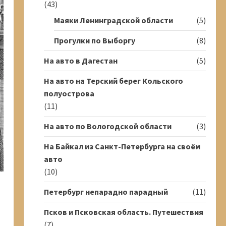
(43)
Маяки Ленинградской области
(5)
Прогулки по Выборгу
(8)
На авто в Дагестан
(5)
На авто на Терский берег Кольского
полуострова
(11)
На авто по Вологодской области
(3)
На Байкал из Санкт-Петербурга на своём
авто
(10)
Петербург непарадно парадный
(11)
Псков и Псковская область. Путешествия
(7)