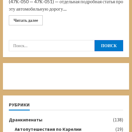
(47К-050 — 47К-051) — отдельная подробная статья про
эту автомобильную дорогу....
Прочитать
Читать далее
больше
о
Дорога
Мурманск-
Териберка
Найти:
РУБРИКИ
Дранкипенаты
(138)
Автопутешествия по Карелии
(19)