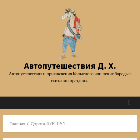
Перейти
к
содержимому
Автопутешествия Д. Х.
Автопутешествия и приключения Копытного или пение бороды в
скитании праздника
Главная
Дорога 47К-051