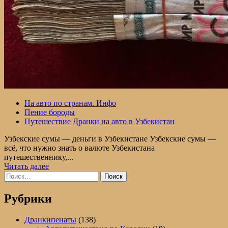
На авто по странам. Инфо
Пение бороды
Путешествие Дранки на авто в Узбекистан
Узбекские сумы — деньги в Узбекистане Узбекские сумы —
всё, что нужно знать о валюте Узбекистана
путешественнику,...
Прочитать
Читать далее
Найти:
больше
о
Узбекские
Рубрики
сумы
Дранкипенаты
(138)