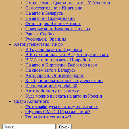
Путешествие Дранки на авто в Узбекистан
Самостоятельно в Киргизию
На авто в Беларусь
На авто по Скандинавии
Финляндия. Что посмотреть
Соляные копи Велички. Польша
Рашка. Сербия
Руссильон. Франция
Автопутешествия. Инфо
В Грузию на авто. Подробно
В Казахстан на авто. Всё, что нужно знать
В Узбекистан на авто. Подробно
На авто в Киргизию. Всё и обо всём
На своём авто в Беларусь
Автодороги. Описание дорог
Как бронировать жильё в путешествии
Эксплуатация Hyundai i30
Автомобилисту на заметку
Куда можно выехать на авто из России
Скарб Копытного
Фотографируем в автопутешествиях
Olympus OM-D. Образ жизни 4/3
Тесты фототехники 4/3
Найти: