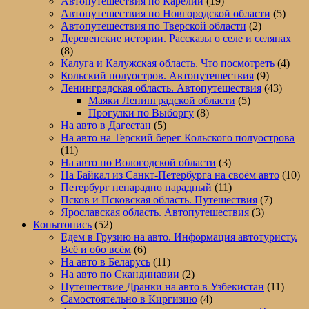
Автопутешествия по Карелии
(19)
Автопутешествия по Новгородской области
(5)
Автопутешествия по Тверской области
(2)
Деревенские истории. Рассказы о селе и селянах
(8)
Калуга и Калужская область. Что посмотреть
(4)
Кольский полуостров. Автопутешествия
(9)
Ленинградская область. Автопутешествия
(43)
Маяки Ленинградской области
(5)
Прогулки по Выборгу
(8)
На авто в Дагестан
(5)
На авто на Терский берег Кольского полуострова
(11)
На авто по Вологодской области
(3)
На Байкал из Санкт-Петербурга на своём авто
(10)
Петербург непарадно парадный
(11)
Псков и Псковская область. Путешествия
(7)
Ярославская область. Автопутешествия
(3)
Копытопись
(52)
Едем в Грузию на авто. Информация автотуристу.
Всё и обо всём
(6)
На авто в Беларусь
(11)
На авто по Скандинавии
(2)
Путешествие Дранки на авто в Узбекистан
(11)
Самостоятельно в Киргизию
(4)