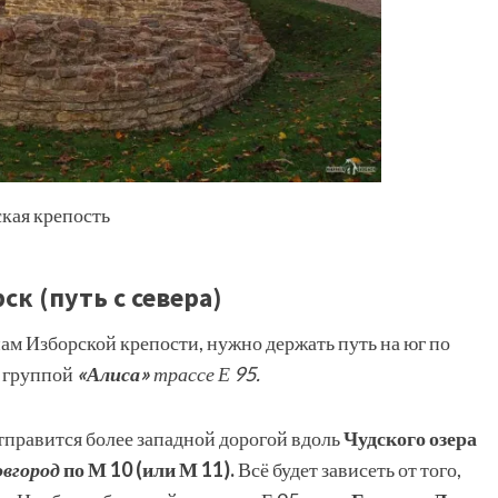
кая крепость
ск (путь с севера)
нам Изборской крепости, нужно держать путь на юг по
 группой
«Алиса»
трассе Е 95.
тправится более западной дорогой вдоль
Чудского озера
вгород
по М 10 (или М 11).
Всё будет зависеть от того,