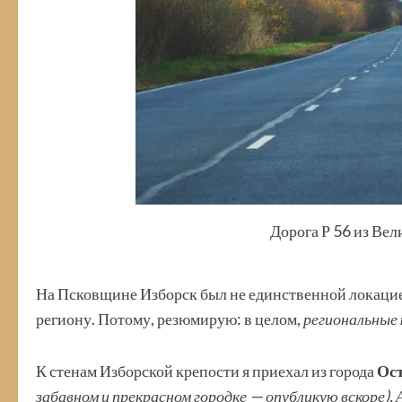
Дорога Р 56 из Вел
На Псковщине Изборск был не единственной локацией
региону. Потому, резюмирую: в целом,
региональные
К стенам Изборской крепости я приехал из города
Ост
забавном и прекрасном городке — опубликую вскоре). 