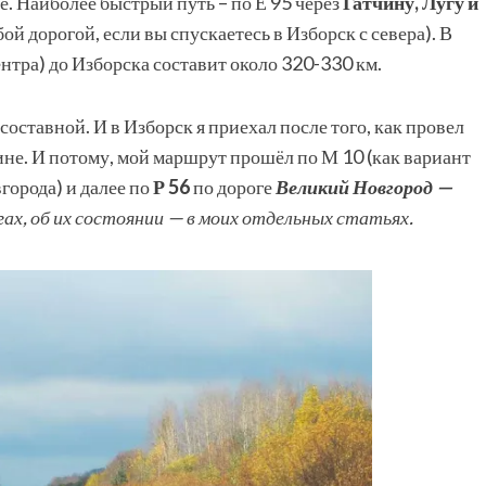
. Наиболее быстрый путь – по Е 95 через
Гатчину, Лугу и
ой дорогой, если вы спускаетесь в Изборск с севера). В
нтра) до Изборска составит около 320-330 км.
ставной. И в Изборск я приехал после того, как провел
ине. И потому, мой маршрут прошёл по М 10 (как вариант
города) и далее по
Р 56
по дороге
Великий Новгород —
гах, об их состоянии — в моих отдельных статьях.