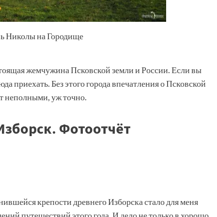
вь Николы на Городище
стоящая жемчужина Псковской земли и России. Если вы
юда приехать. Без этого города впечатления о Псковской
ут неполными, уж точно.
Изборск. Фотоотчёт
нившейся крепости древнего Изборска стало для меня
ний путешествий этого года. И дело не только в хорошо