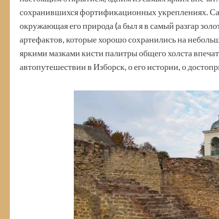
сохранившихся фортификационных укреплениях. Сам го
окружающая его природа (а был я в самый разгар золо
артефактов, которые хорошо сохранились на небольш
яркими мазками кисти палитры общего холста впечатл
автопутешествии в Изборск, о его истории, о достоп