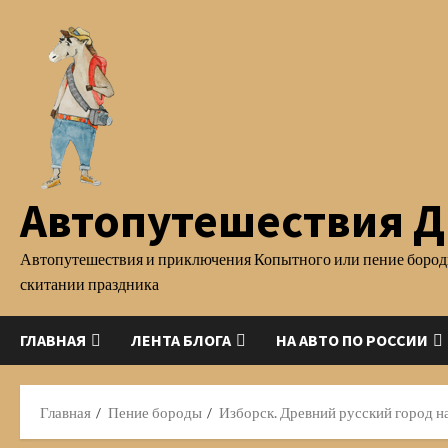
Перейти
к
содержимому
Автопутешествия Д.
Автопутешествия и приключения Копытного или пение бород
скитании праздника
ГЛАВНАЯ
ЛЕНТА БЛОГА
НА АВТО ПО РОССИИ
Главная
Пение бороды
Изборск. Древний русский город н