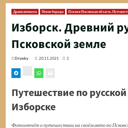
Дранкипенаты
Пение бороды
Псков и Псковская область. Путешес
Изборск. Древний ру
Псковской земле
Drunky
20.11.2021
2
ВК
Путешествие по русской
Изборске
Фотоотчёт о путешествии на своём авто по Псковско