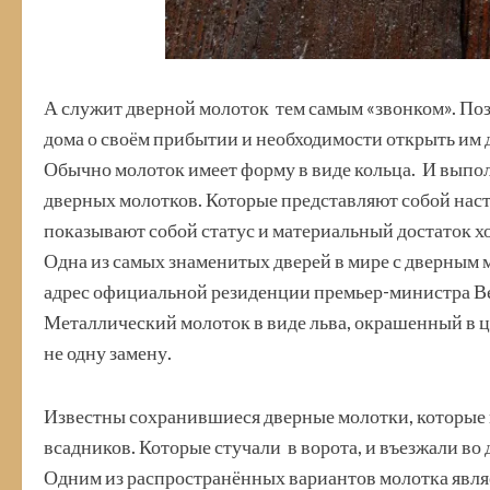
А служит дверной молоток тем самым «звонком». Поз
дома о своём прибытии и необходимости открыть им 
Обычно молоток имеет форму в виде кольца. И выпо
дверных молотков. Которые представляют собой нас
показывают собой статус и материальный достаток х
Одна из самых знаменитых дверей в мире с дверным 
адрес официальной резиденции премьер-министра Вел
Металлический молоток в виде льва, окрашенный в ц
не одну замену.
Известны сохранившиеся дверные молотки, которые 
всадников. Которые стучали в ворота, и въезжали во д
Одним из распространённых вариантов молотка явля