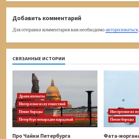
д
Добавить комментарий
о
Для отправки комментария вам необходимо
авторизоваться
.
л
ж
СВЯЗАННЫЕ ИСТОРИИ
и
т
ь
Дранкипенаты
ч
Интересное из путешествий
Пение бороды
Интересное из п
т
Петербург непарадно парадный
Пение бороды
е
Про Чайки Петербурга
Фата-морган