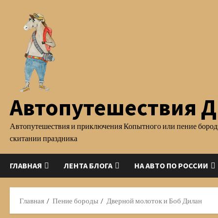
Перейти
к
содержимому
Автопутешествия Д.
Автопутешествия и приключения Копытного или пение бород
скитании праздника
ГЛАВНАЯ
ЛЕНТА БЛОГА
НА АВТО ПО РОССИИ
Главная
Пение бороды
Дверной молоток и Боб Дилан