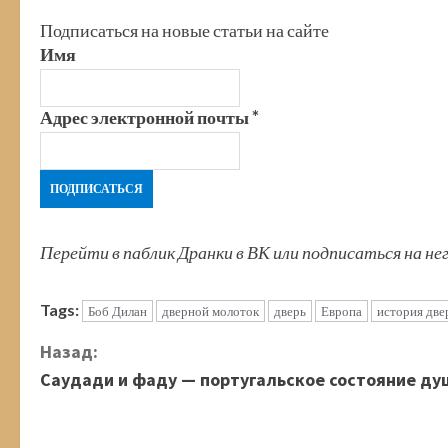
Подписаться на новые статьи на сайте
Имя
Адрес электронной почты
*
Перейти в паблик Дранки в ВК или подписаться на не
Tags:
Боб Дилан
дверной молоток
дверь
Европа
история две
П
Назад:
Саудади и фаду — португальское состояние ду
р
о