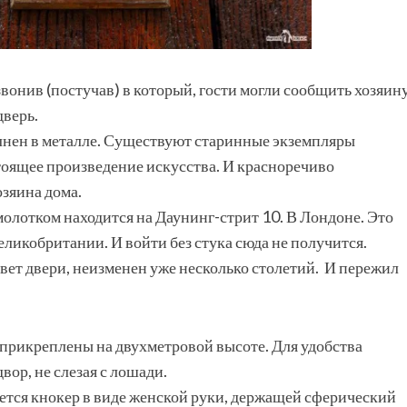
вонив (постучав) в который, гости могли сообщить хозяин
дверь.
лнен в металле. Существуют старинные экземпляры
тоящее произведение искусства. И красноречиво
озяина дома.
молотком находится на Даунинг-стрит 10. В Лондоне. Это
икобритании. И войти без стука сюда не получится.
вет двери, неизменен уже несколько столетий. И пережил
прикреплены на двухметровой высоте. Для удобства
вор, не слезая с лошади.
ется кнокер в виде женской руки, держащей сферический