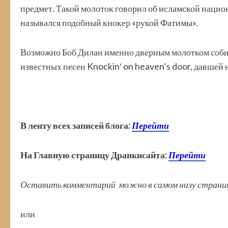
предмет. Такой молоток говорил об исламской нацио
назывался подобный кнокер «рукой Фатимы».
Возможно Боб Дилан именно дверным молотком собира
известных песен Knockin′ on heaven’s door, давше
В ленту всех записей блога:
Перейти
На Главную страницу Дранкисайта:
Перейти
Оставить комментарий можно в самом низу стран
или