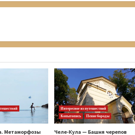
утешествий
Интересное из путешествий
Копытопись
Пение бороды
а. Метаморфозы
Челе-Кула — Башня черепов