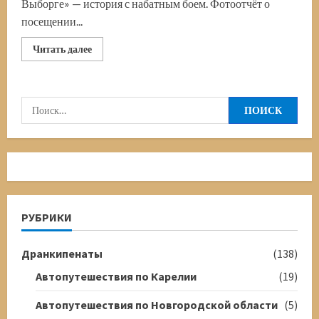
Выборге» — история с набатным боем. Фотоотчёт о
посещении...
Прочитать
Читать далее
больше
о
Часовая
башня
в
Найти:
Выборге
РУБРИКИ
Дранкипенаты
(138)
Автопутешествия по Карелии
(19)
Автопутешествия по Новгородской области
(5)