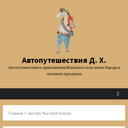
Перейти
к
содержимому
Автопутешествия Д. Х.
Автопутешествия и приключения Копытного или пение бороды в
скитании праздника
Главная
внутри Часовой башни