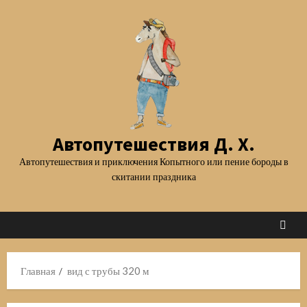
Перейти
к
содержимому
Автопутешествия Д. Х.
Автопутешествия и приключения Копытного или пение бороды в
скитании праздника
Главная
вид с трубы 320 м