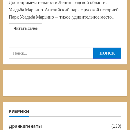
Достопримечательности Ленинградской области.
Усадьба Марьино. Английский парк с русской историей
Парк Усадьба Марьино — тихое, удивительное место...
Прочитать
Читать далее
больше
о
Парк
Усадьба
Марьино.
Найти:
Путешествуем
по
Ленинградской
области
РУБРИКИ
Дранкипенаты
(138)