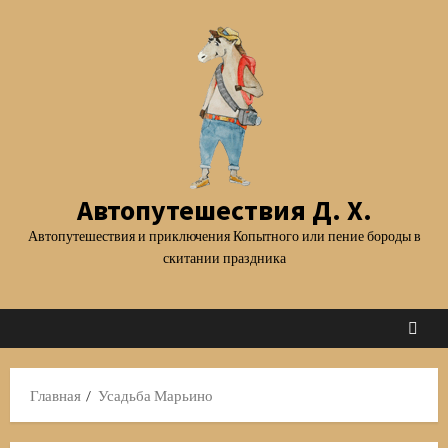
Перейти
к
содержимому
Автопутешествия Д. Х.
Автопутешествия и приключения Копытного или пение бороды в
скитании праздника
Главная
Усадьба Марьино