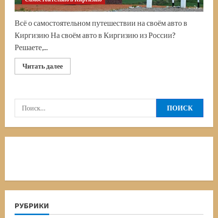
Всё о самостоятельном путешествии на своём авто в
Киргизию На своём авто в Киргизию из России?
Решаете,...
Прочитать
Читать далее
больше
о
На
своём
авто
Найти:
в
Киргизию.
Личный
опыт
автопутешествий
Копытного
РУБРИКИ