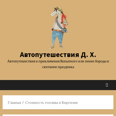
Перейти
к
содержимому
Автопутешествия Д. Х.
Автопутешествия и приключения Копытного или пение бороды в
скитании праздника
Главная
Стоимость топлива в Киргизии